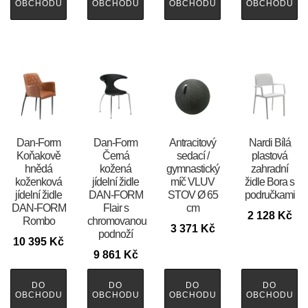
OBCHODU
OBCHODU
OBCHODU
OBCHODU
​​​​​Dan-Form
​​​​​Dan-Form
Antracitový
Nardi Bílá
Koňakově
Černá
sedací /
plastová
hnědá
kožená
gymnastický
zahradní
koženková
jídelní židle
míč VLUV
židle Bora s
jídelní židle
DAN-FORM
STOV Ø 65
područkami
DAN-FORM
Flair s
cm
2 128
Kč
Rombo
chromovanou
3 371
Kč
podnoží
10 395
Kč
9 861
Kč
DO
DO
DO
DO
OBCHODU
OBCHODU
OBCHODU
OBCHODU