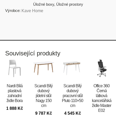
Úložné boxy
,
Úložné prostory
Výrobce:
Kave Home
Související produkty
Nardi Bílá
Scandi Bílý
Scandi Bílý
Office 360
plastová
dubový
dubový
Černá
zahradní
jídelní stůl
pracovní stůl
látková
židle Bora
Nagy 150
Pluto 110×50
kancelářská
cm
cm
židle Master
1 888
Kč
E02
9 787
Kč
4 545
Kč