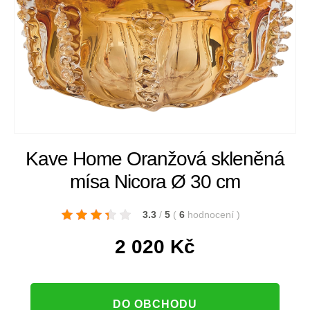
Kave Home Oranžová skleněná
mísa Nicora Ø 30 cm
3.3
/
5
(
6
hodnocení
)
2 020
Kč
DO OBCHODU