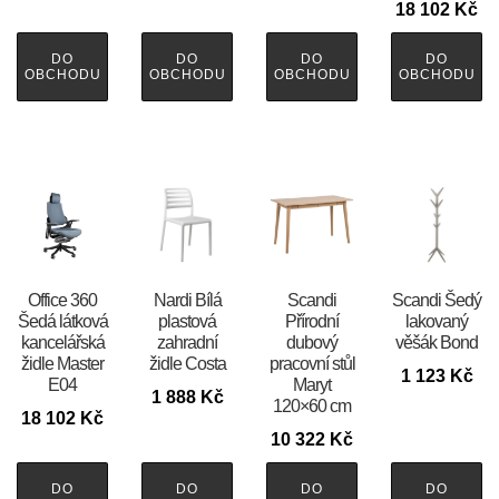
18 102
Kč
DO
DO
DO
DO
OBCHODU
OBCHODU
OBCHODU
OBCHODU
Office 360
Nardi Bílá
Scandi
Scandi Šedý
Šedá látková
plastová
Přírodní
lakovaný
kancelářská
zahradní
dubový
věšák Bond
židle Master
židle Costa
pracovní stůl
1 123
Kč
E04
Maryt
1 888
Kč
120×60 cm
18 102
Kč
10 322
Kč
DO
DO
DO
DO