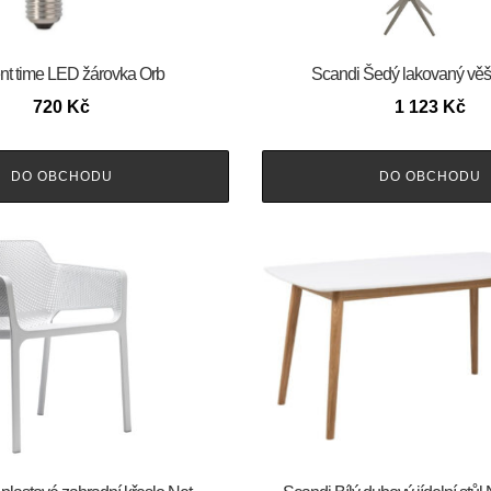
nt time LED žárovka Orb
Scandi Šedý lakovaný vě
720
Kč
1 123
Kč
DO OBCHODU
DO OBCHODU