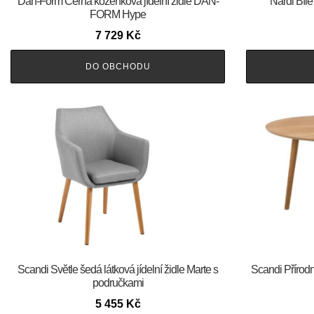
​​​​​Dan-Form Černá koženková jídelní židle DAN-
Nardi Bílé
FORM Hype
7 729
Kč
DO OBCHODU
Scandi Světle šedá látková jídelní židle Marte s
Scandi Přírodn
područkami
5 455
Kč