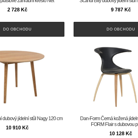
 plastové zahradní křeslo Net
Scandi Bílý dubový jídelní stů
2 728
Kč
9 787
Kč
DO OBCHODU
DO OBCHODU
í dubový jídelní stůl Nagy 120 cm
​​​​​Dan-Form Černá kožená jídel
FORM Flair s dubovou p
10 910
Kč
10 128
Kč