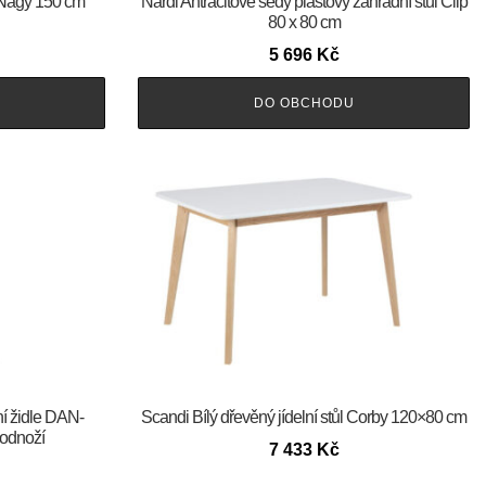
l Nagy 150 cm
Nardi Antracitově šedý plastový zahradní stůl Clip
80 x 80 cm
5 696
Kč
DO OBCHODU
ní židle DAN-
Scandi Bílý dřevěný jídelní stůl Corby 120×80 cm
odnoží
7 433
Kč