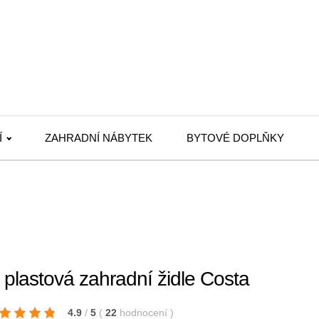
Í
ZAHRADNÍ NÁBYTEK
BYTOVÉ DOPLŇKY
á plastová zahradní židle Costa
4.9
/
5
(
22
hodnocení
)