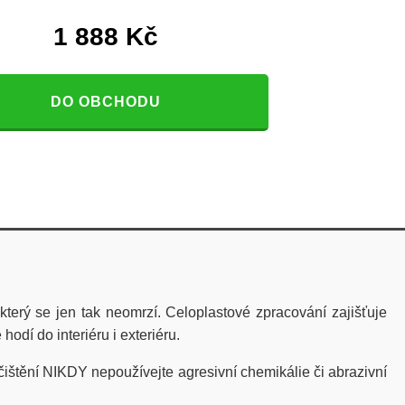
1 888
Kč
DO OBCHODU
 který se jen tak neomrzí. Celoplastové zpracování zajišťuje
odí do interiéru i exteriéru.
ištění NIKDY nepoužívejte agresivní chemikálie či abrazivní