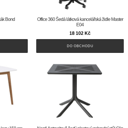
šák Bond
Office 360 Šedá látková kancelářská židle Master
E04
18 102
Kč
DO OBCHODU