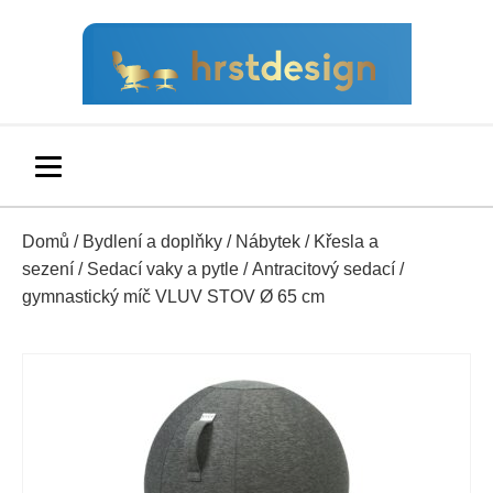
Domů
/
Bydlení a doplňky
/
Nábytek
/
Křesla a
sezení
/
Sedací vaky a pytle
/ Antracitový sedací /
gymnastický míč VLUV STOV Ø 65 cm