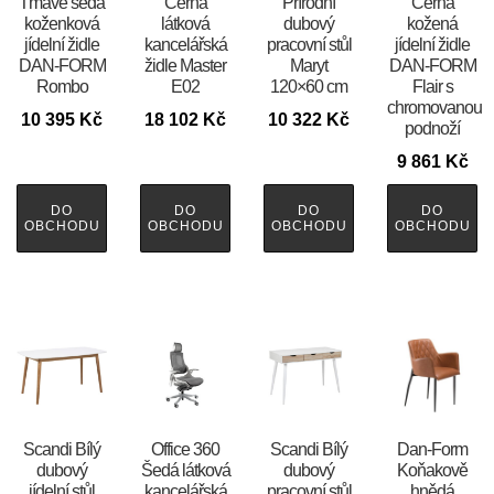
Tmavě šedá
Černá
Přírodní
Černá
koženková
látková
dubový
kožená
jídelní židle
kancelářská
pracovní stůl
jídelní židle
DAN-FORM
židle Master
Maryt
DAN-FORM
Rombo
E02
120×60 cm
Flair s
chromovanou
10 395
Kč
18 102
Kč
10 322
Kč
podnoží
9 861
Kč
DO
DO
DO
DO
OBCHODU
OBCHODU
OBCHODU
OBCHODU
Scandi Bílý
Office 360
Scandi Bílý
​​​​​Dan-Form
dubový
Šedá látková
dubový
Koňakově
jídelní stůl
kancelářská
pracovní stůl
hnědá