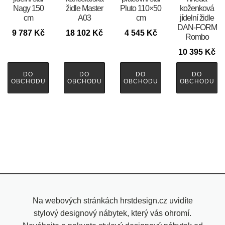
Nagy 150
židle Master
Pluto 110×50
koženková
cm
A03
cm
jídelní židle
DAN-FORM
9 787
Kč
18 102
Kč
4 545
Kč
Rombo
10 395
Kč
DO
DO
DO
DO
OBCHODU
OBCHODU
OBCHODU
OBCHODU
Na webových stránkách hrstdesign.cz uvidíte
stylový designový nábytek, který vás ohromí.