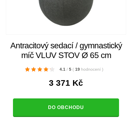
Antracitový sedací / gymnastický
míč VLUV STOV Ø 65 cm
4.1
/
5
(
19
hodnocení
)
3 371
Kč
DO OBCHODU