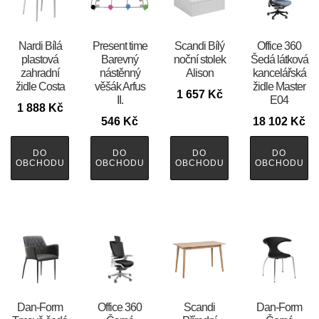
Nardi Bílá
Present time
Scandi Bílý
Office 360
plastová
Barevný
noční stolek
Šedá látková
zahradní
nástěnný
Alison
kancelářská
židle Costa
věšák Arfus
židle Master
1 657
Kč
II.
E04
1 888
Kč
546
Kč
18 102
Kč
DO
DO
DO
DO
OBCHODU
OBCHODU
OBCHODU
OBCHODU
​​​​​Dan-Form
Office 360
Scandi
​​​​​Dan-Form