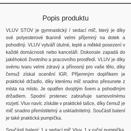
Popis produktu
VLUV STOV je gymnastický / sedací míč, který je díky
své polyesterové tkanině velmi příjemný na dotek a
pohodlný.
VLUV vytváří útulné, teplé a měkké posezení v
každé domácnosti nebo kanceláři.
Dokonale zapadá do
jakéhokoli životního a pracovního prostředí. VLUV je díky
svému tvaru velmi zdravý a přínosný pro vaše tělo, díky
čemuž získal ocenění IGR. Příjemným doplňkem je
praktické držadlo, díky kterému míč snadno přesunete z
místa na místo. Je opatřen dvojitým švem a pohodlným
držadlem. Spodní prstenec zabraňuje samovolnému
rozjetí. Vluv navíc získáte v praktické tašce, díky čemuž je
míč snadno přemístitelný a uskladnitelný. Součástí balení
je také praktická pumpička.
Součástí balení: 1 x sedací míč Vluv, 1 x ruční pumpička,