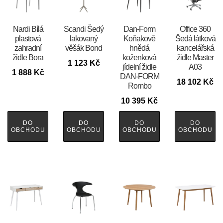
Nardi Bílá
Scandi Šedý
​​​​​Dan-Form
Office 360
plastová
lakovaný
Koňakově
Šedá látková
zahradní
věšák Bond
hnědá
kancelářská
židle Bora
koženková
židle Master
1 123
Kč
jídelní židle
A03
1 888
Kč
DAN-FORM
18 102
Kč
Rombo
10 395
Kč
DO
DO
DO
DO
OBCHODU
OBCHODU
OBCHODU
OBCHODU