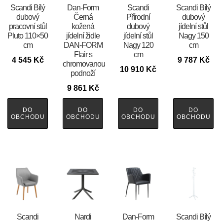
Scandi Bílý
​​​​​Dan-Form
Scandi
Scandi Bílý
dubový
Černá
Přírodní
dubový
pracovní stůl
kožená
dubový
jídelní stůl
Pluto 110×50
jídelní židle
jídelní stůl
Nagy 150
cm
DAN-FORM
Nagy 120
cm
Flair s
cm
4 545
Kč
9 787
Kč
chromovanou
10 910
Kč
podnoží
9 861
Kč
DO
DO
DO
DO
OBCHODU
OBCHODU
OBCHODU
OBCHODU
Scandi
Nardi
​​​​​Dan-Form
Scandi Bílý