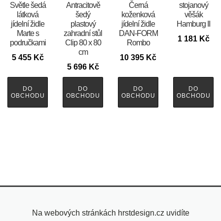
Světle šedá
Antracitově
Černá
stojanový
látková
šedý
koženková
věšák
jídelní židle
plastový
jídelní židle
Hamburg II
Marte s
zahradní stůl
DAN-FORM
1 181
Kč
područkami
Clip 80 x 80
Rombo
cm
5 455
Kč
10 395
Kč
5 696
Kč
DO
DO
DO
DO
OBCHODU
OBCHODU
OBCHODU
OBCHODU
Na webových stránkách hrstdesign.cz uvidíte