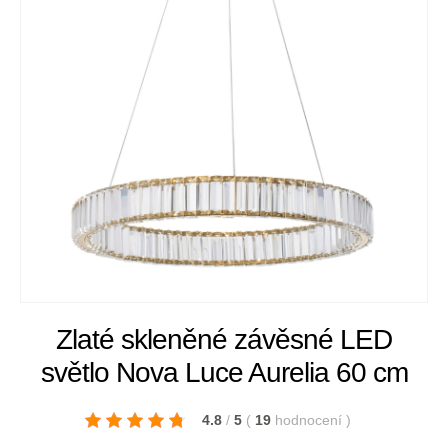
Zlaté skleněné závěsné LED
světlo Nova Luce Aurelia 60 cm
4.8
/
5
(
19
hodnocení
)