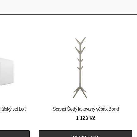
ářský set Loft
Scandi Šedý lakovaný věšák Bond
1 123
Kč