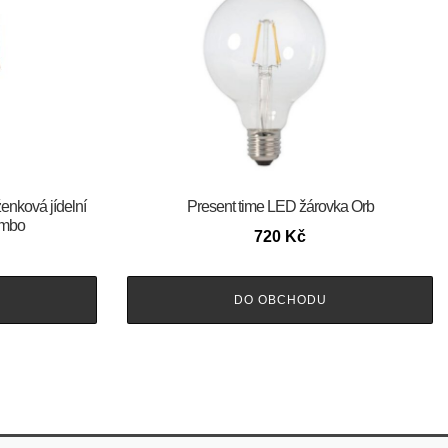
enková jídelní
Present time LED žárovka Orb
ombo
720
Kč
DO OBCHODU