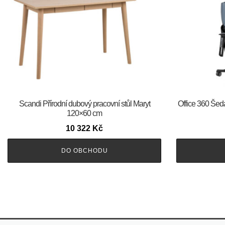
Scandi Přírodní dubový pracovní stůl Maryt
Office 360 Šedá
120×60 cm
10 322
Kč
DO OBCHODU