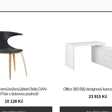
m Černá kožená jídelní židle DAN-
Office 360 Bílý designový kancel
Flair s dubovou podnoží
23 915
Kč
10 128
Kč