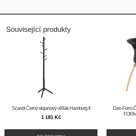
Související produkty
Scandi Černý stojanový věšák Hamburg II
​​​​​Dan-For
FORM 
1 181
Kč