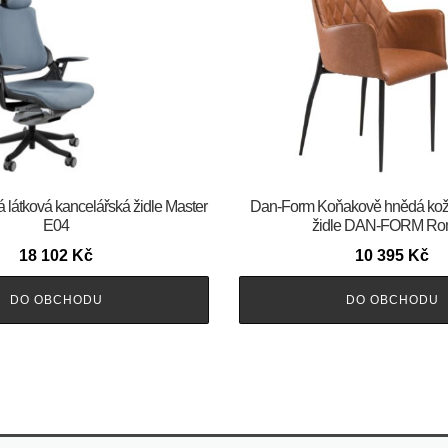
 látková kancelářská židle Master
​​​​​Dan-Form Koňakově hnědá kož
E04
židle DAN-FORM R
18 102
Kč
10 395
Kč
DO OBCHODU
DO OBCHODU