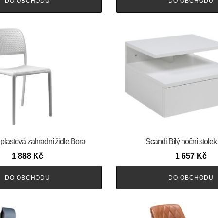
DO OBCHODU
DO OBCHODU
 plastová zahradní židle Bora
Scandi Bílý noční stolek
1 888
Kč
1 657
Kč
DO OBCHODU
DO OBCHODU