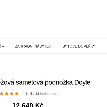
Í
ZAHRADNÍ NÁBYTEK
BYTOVÉ DOPLŇKY
ová sametová podnožka Doyle
4.9
/
5
(
13
hodnocení
)
12 640
Kč