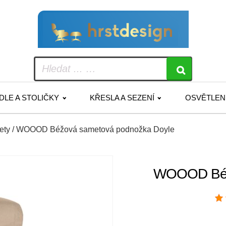
IDLE A STOLIČKY
KŘESLA A SEZENÍ
OSVĚTLEN
ety
/ WOOOD Béžová sametová podnožka Doyle
WOOOD Béž