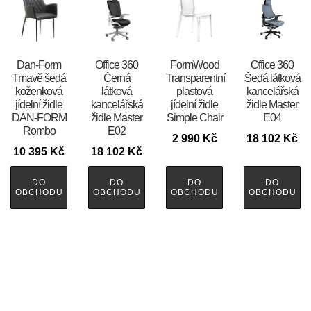
​​​​​Dan-Form
Office 360
FormWood
Office 360
Tmavě šedá
Černá
Transparentní
Šedá látková
koženková
látková
plastová
kancelářská
jídelní židle
kancelářská
jídelní židle
židle Master
DAN-FORM
židle Master
Simple Chair
E04
Rombo
E02
2 990
Kč
18 102
Kč
10 395
Kč
18 102
Kč
DO
DO
DO
DO
OBCHODU
OBCHODU
OBCHODU
OBCHODU