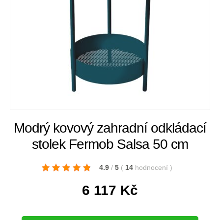
Modrý kovový zahradní odkládací
stolek Fermob Salsa 50 cm
4.9
/
5
(
14
hodnocení
)
6 117
Kč