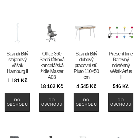
Scandi Bílý
Office 360
Scandi Bílý
Present time
stojanový
Šedá látková
dubový
Barevný
věšák
kancelářská
pracovní stůl
nástěnný
Hamburg II
židle Master
Pluto 110×50
věšák Arfus
A03
cm
II.
1 181
Kč
18 102
Kč
4 545
Kč
546
Kč
DO
DO
DO
DO
OBCHODU
OBCHODU
OBCHODU
OBCHODU