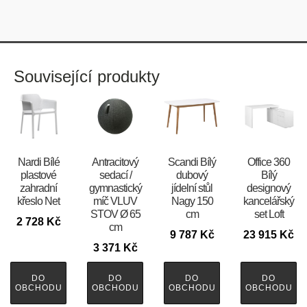
Související produkty
Nardi Bílé
Antracitový
Scandi Bílý
Office 360
plastové
sedací /
dubový
Bílý
zahradní
gymnastický
jídelní stůl
designový
křeslo Net
míč VLUV
Nagy 150
kancelářský
STOV Ø 65
cm
set Loft
2 728
Kč
cm
9 787
Kč
23 915
Kč
3 371
Kč
DO
DO
DO
DO
OBCHODU
OBCHODU
OBCHODU
OBCHODU