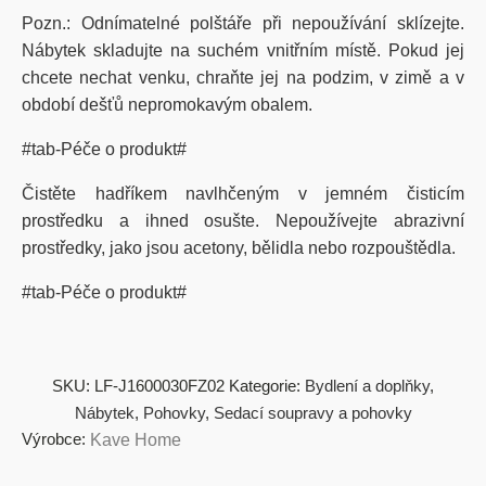
Pozn.: Odnímatelné polštáře při nepoužívání sklízejte.
Nábytek skladujte na suchém vnitřním místě. Pokud jej
chcete nechat venku, chraňte jej na podzim, v zimě a v
období dešťů nepromokavým obalem.
#tab-Péče o produkt#
Čistěte hadříkem navlhčeným v jemném čisticím
prostředku a ihned osušte. Nepoužívejte abrazivní
prostředky, jako jsou acetony, bělidla nebo rozpouštědla.
#tab-Péče o produkt#
SKU:
LF-J1600030FZ02
Kategorie:
Bydlení a doplňky
,
Nábytek
,
Pohovky
,
Sedací soupravy a pohovky
Výrobce:
Kave Home