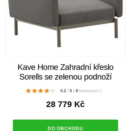
Kave Home Zahradní křeslo
Sorells se zelenou podnoží
4.2
/
5
(
8
hodnocení
)
28 779
Kč
DO OBCHODU