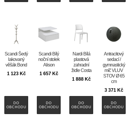
Scandi Šedý
Scandi Bílý
Nardi Bílá
Antracitový
lakovaný
noční stolek
plastová
sedací /
věšák Bond
Alison
zahradní
gymnastický
židle Costa
míč VLUV
1 123
Kč
1 657
Kč
STOV Ø 65
1 888
Kč
cm
3 371
Kč
DO
DO
DO
DO
OBCHODU
OBCHODU
OBCHODU
OBCHODU