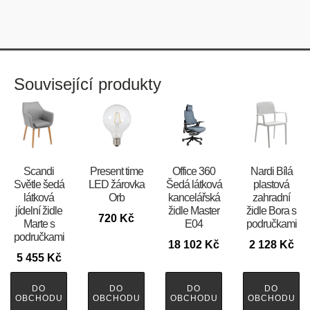
Související produkty
Scandi
Present time
Office 360
Nardi Bílá
Světle šedá
LED žárovka
Šedá látková
plastová
látková
Orb
kancelářská
zahradní
jídelní židle
židle Master
židle Bora s
720
Kč
Marte s
E04
područkami
područkami
18 102
Kč
2 128
Kč
5 455
Kč
DO
DO
DO
DO
OBCHODU
OBCHODU
OBCHODU
OBCHODU