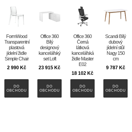
FormWood
Office 360
Office 360
Scandi Bílý
Transparentní
Bílý
Černá
dubový
plastová
designový
látková
jídelní stůl
jídelní židle
kancelářský
kancelářská
Nagy 150
Simple Chair
set Loft
židle Master
cm
E02
2 990
Kč
23 915
Kč
9 787
Kč
18 102
Kč
DO
DO
DO
DO
OBCHODU
OBCHODU
OBCHODU
OBCHODU