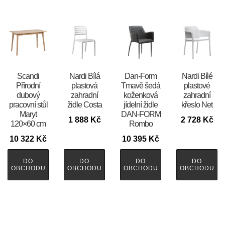
Scandi
Nardi Bílá
​​​​​Dan-Form
Nardi Bílé
Přírodní
plastová
Tmavě šedá
plastové
dubový
zahradní
koženková
zahradní
pracovní stůl
židle Costa
jídelní židle
křeslo Net
Maryt
DAN-FORM
1 888
Kč
2 728
Kč
120×60 cm
Rombo
10 322
Kč
10 395
Kč
DO
DO
DO
DO
OBCHODU
OBCHODU
OBCHODU
OBCHODU