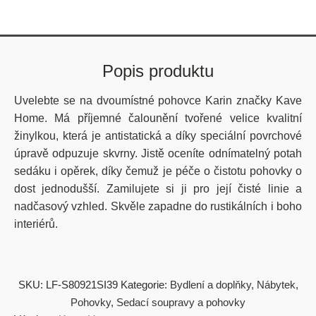
Popis produktu
Uvelebte se na dvoumístné pohovce Karin značky Kave
Home. Má příjemné čalounění tvořené velice kvalitní
žinylkou, která je antistatická a díky speciální povrchové
úpravě odpuzuje skvrny. Jistě oceníte odnímatelný potah
sedáku i opěrek, díky čemuž je péče o čistotu pohovky o
dost jednodušší. Zamilujete si ji pro její čisté linie a
nadčasový vzhled. Skvěle zapadne do rustikálních i boho
interiérů.
SKU:
LF-S80921SI39
Kategorie:
Bydlení a doplňky
,
Nábytek
,
Pohovky
,
Sedací soupravy a pohovky