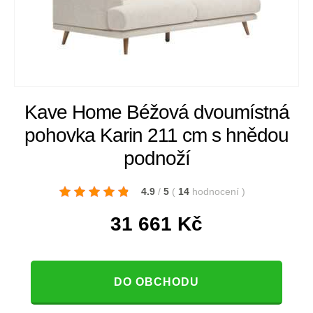
Kave Home Béžová dvoumístná
pohovka Karin 211 cm s hnědou
podnoží
4.9
/
5
(
14
hodnocení
)
31 661
Kč
DO OBCHODU