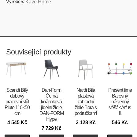
Výrobce:
Kave Home
Související produkty
Scandi Bílý
​​​​​Dan-Form
Nardi Bílá
Present time
dubový
Černá
plastová
Barevný
pracovní stůl
koženková
zahradní
nástěnný
Pluto 110×50
jídelní židle
židle Bora s
věšák Arfus
cm
DAN-FORM
područkami
II.
Hype
4 545
Kč
2 128
Kč
546
Kč
7 729
Kč