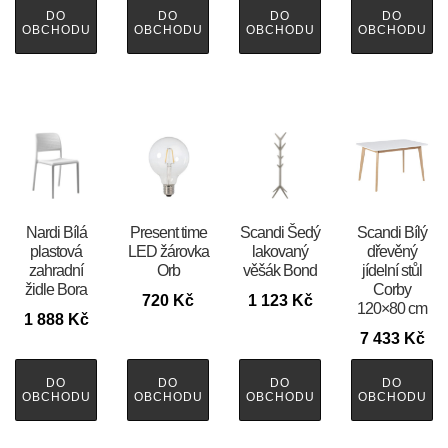
DO
DO
DO
DO
OBCHODU
OBCHODU
OBCHODU
OBCHODU
Nardi Bílá
Present time
Scandi Šedý
Scandi Bílý
plastová
LED žárovka
lakovaný
dřevěný
zahradní
Orb
věšák Bond
jídelní stůl
židle Bora
Corby
720
Kč
1 123
Kč
120×80 cm
1 888
Kč
7 433
Kč
DO
DO
DO
DO
OBCHODU
OBCHODU
OBCHODU
OBCHODU