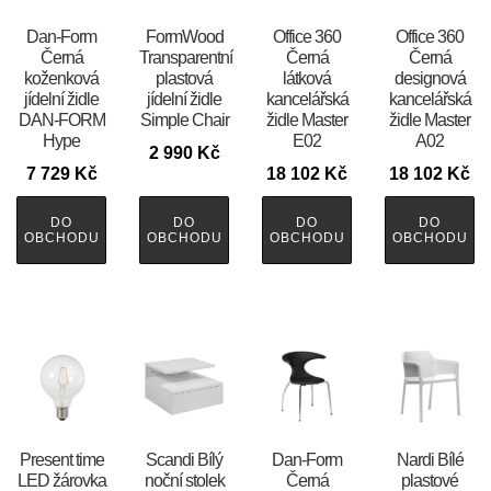
​​​​​Dan-Form
FormWood
Office 360
Office 360
Černá
Transparentní
Černá
Černá
koženková
plastová
látková
designová
jídelní židle
jídelní židle
kancelářská
kancelářská
DAN-FORM
Simple Chair
židle Master
židle Master
Hype
E02
A02
2 990
Kč
7 729
Kč
18 102
Kč
18 102
Kč
DO
DO
DO
DO
OBCHODU
OBCHODU
OBCHODU
OBCHODU
Present time
Scandi Bílý
​​​​​Dan-Form
Nardi Bílé
LED žárovka
noční stolek
Černá
plastové