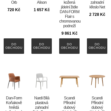
Orb
Alison
kožená
zahradní
jídelní židle
křeslo Net
720
Kč
1 657
Kč
DAN-FORM
2 728
Kč
Flair s
chromovanou
podnoží
9 861
Kč
DO
DO
DO
DO
OBCHODU
OBCHODU
OBCHODU
OBCHODU
​​​​​Dan-Form
Nardi Bílá
Scandi
Scandi
Koňakově
plastová
Přírodní
Přírodní
hnědá
zahradní
dubový
dubový