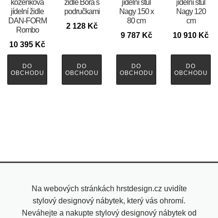
koženková
židle Bora s
jídelní stůl
jídelní stůl
jídelní židle
područkami
Nagy 150 x
Nagy 120
DAN-FORM
80 cm
cm
2 128
Kč
Rombo
9 787
Kč
10 910
Kč
10 395
Kč
DO
DO
DO
DO
OBCHODU
OBCHODU
OBCHODU
OBCHODU
Na webových stránkách hrstdesign.cz uvidíte
stylový designový nábytek, který vás ohromí.
Neváhejte a nakupte stylový designový nábytek od