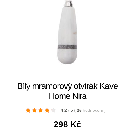
Bílý mramorový otvírák Kave
Home Nira
4.2
/
5
(
26
hodnocení
)
298
Kč