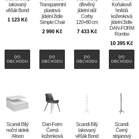
lakovaný
Transparentní
dřevěný
Koňakově
věšák Bond
plastová
jídelní stůl
hnědá
jídelní židle
Corby
koženková
1 123
Kč
Simple Chair
120×80 cm
jídelní židle
DAN-FORM
2 990
Kč
7 433
Kč
Rombo
10 395
Kč
DO
DO
DO
DO
OBCHODU
OBCHODU
OBCHODU
OBCHODU
Scandi Bílý
​​​​​Dan-Form
Scandi Bílý
Scandi
noční stolek
Černá
lakovaný
Černý
Alison
koženková
věšák Bond
stojanový