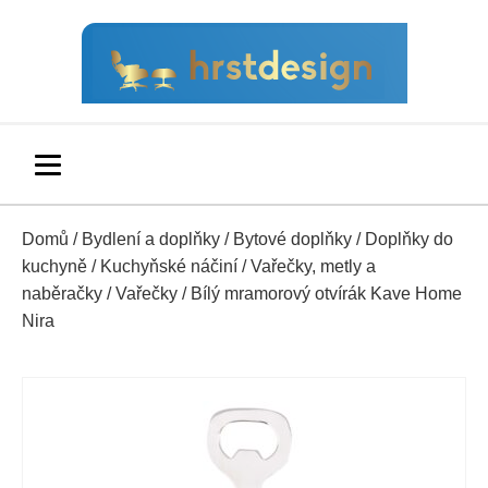
Domů
/
Bydlení a doplňky
/
Bytové doplňky
/
Doplňky do
kuchyně
/
Kuchyňské náčiní
/
Vařečky, metly a
naběračky
/
Vařečky
/ Bílý mramorový otvírák Kave Home
Nira