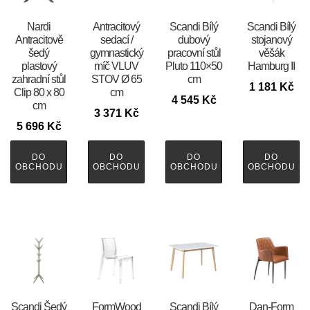
Nardi
Antracitový
Scandi Bílý
Scandi Bílý
Antracitově
sedací /
dubový
stojanový
šedý
gymnastický
pracovní stůl
věšák
plastový
míč VLUV
Pluto 110×50
Hamburg II
zahradní stůl
STOV Ø 65
cm
1 181
Kč
Clip 80 x 80
cm
4 545
Kč
cm
3 371
Kč
5 696
Kč
DO
DO
DO
DO
OBCHODU
OBCHODU
OBCHODU
OBCHODU
Scandi Šedý
FormWood
Scandi Bílý
​​​​​Dan-Form