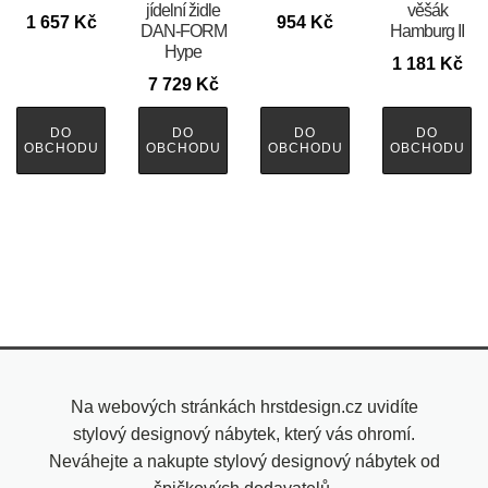
jídelní židle
věšák
1 657
Kč
954
Kč
DAN-FORM
Hamburg II
Hype
1 181
Kč
7 729
Kč
DO
DO
DO
DO
OBCHODU
OBCHODU
OBCHODU
OBCHODU
Na webových stránkách hrstdesign.cz uvidíte
stylový designový nábytek, který vás ohromí.
Neváhejte a nakupte stylový designový nábytek od