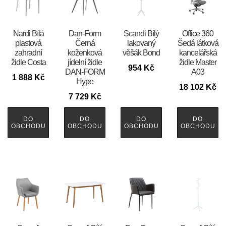
Nardi Bílá
​​​​​Dan-Form
Scandi Bílý
Office 360
plastová
Černá
lakovaný
Šedá látková
zahradní
koženková
věšák Bond
kancelářská
židle Costa
jídelní židle
židle Master
954
Kč
DAN-FORM
A03
1 888
Kč
Hype
18 102
Kč
7 729
Kč
DO
DO
DO
DO
OBCHODU
OBCHODU
OBCHODU
OBCHODU