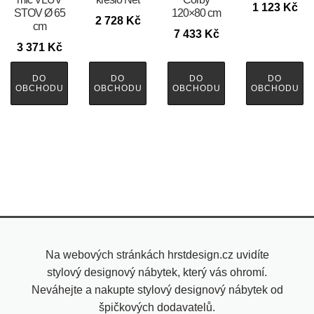
1 123
Kč
STOV Ø 65
120×80 cm
2 728
Kč
cm
7 433
Kč
3 371
Kč
DO
DO
DO
DO
OBCHODU
OBCHODU
OBCHODU
OBCHODU
Na webových stránkách hrstdesign.cz uvidíte
stylový designový nábytek, který vás ohromí.
Neváhejte a nakupte stylový designový nábytek od
špičkových dodavatelů.