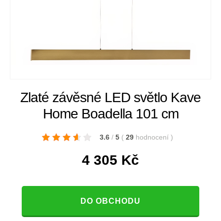
Zlaté závěsné LED světlo Kave
Home Boadella 101 cm
3.6
/
5
(
29
hodnocení
)
4 305
Kč
DO OBCHODU