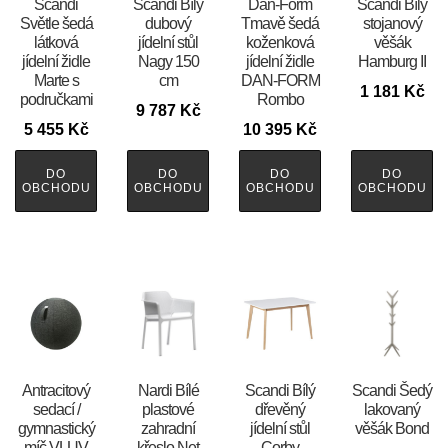
Scandi
Scandi Bílý
​​​​​Dan-Form
Scandi Bílý
Světle šedá
dubový
Tmavě šedá
stojanový
látková
jídelní stůl
koženková
věšák
jídelní židle
Nagy 150
jídelní židle
Hamburg II
Marte s
cm
DAN-FORM
1 181
Kč
područkami
Rombo
9 787
Kč
5 455
Kč
10 395
Kč
DO
DO
DO
DO
OBCHODU
OBCHODU
OBCHODU
OBCHODU
Antracitový
Nardi Bílé
Scandi Bílý
Scandi Šedý
sedací /
plastové
dřevěný
lakovaný
gymnastický
zahradní
jídelní stůl
věšák Bond
míč VLUV
křeslo Net
Corby