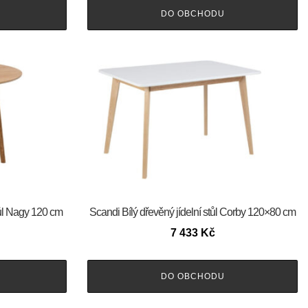
DO OBCHODU
tůl Nagy 120 cm
Scandi Bílý dřevěný jídelní stůl Corby 120×80 cm
7 433
Kč
DO OBCHODU