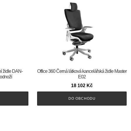
ní židle DAN-
Office 360 Černá látková kancelářská židle Master
odnoží
E02
18 102
Kč
DO OBCHODU