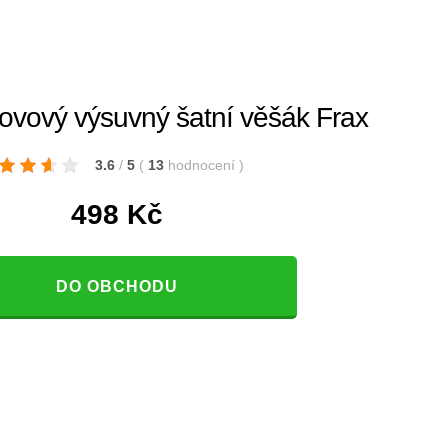
ový výsuvný šatní věšák Frax
3.6
/
5
(
13
hodnocení
)
498
Kč
DO OBCHODU