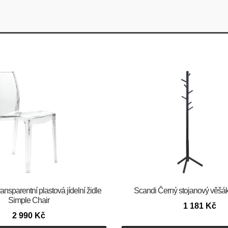
sparentní plastová jídelní židle
Scandi Černý stojanový věšá
Simple Chair
1 181
Kč
2 990
Kč