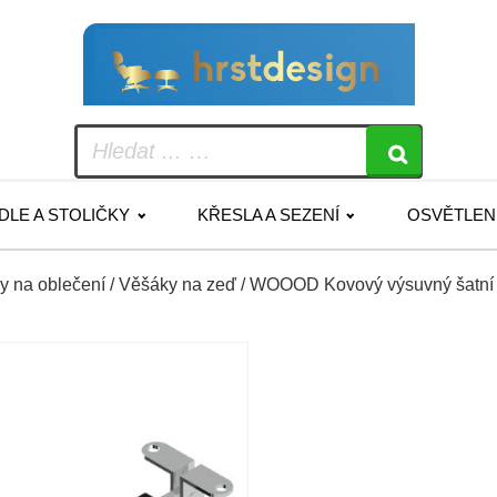
IDLE A STOLIČKY
KŘESLA A SEZENÍ
OSVĚTLEN
y na oblečení
/
Věšáky na zeď
/ WOOOD Kovový výsuvný šatní 