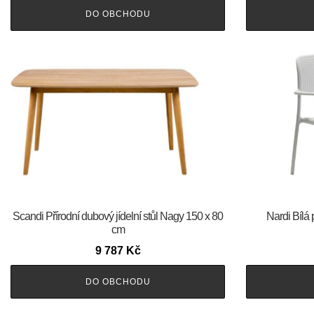
DO OBCHODU
Scandi Přírodní dubový jídelní stůl Nagy 150 x 80
Nardi Bílá 
cm
9 787
Kč
DO OBCHODU