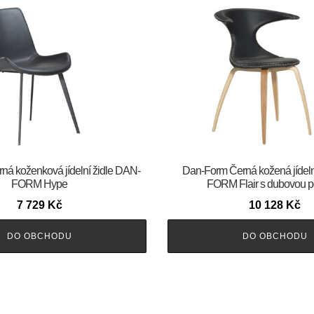
Černá koženková jídelní židle DAN-
​​​​​Dan-Form Černá kožená jídel
FORM Hype
FORM Flair s dubovou p
7 729
Kč
10 128
Kč
DO OBCHODU
DO OBCHODU