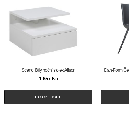
Scandi Bílý noční stolek Alison
​​​​​Dan-Form 
1 657
Kč
DO OBCHODU