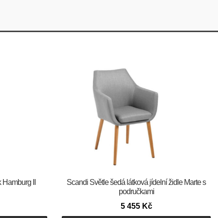
k Hamburg II
Scandi Světle šedá látková jídelní židle Marte s
područkami
5 455
Kč