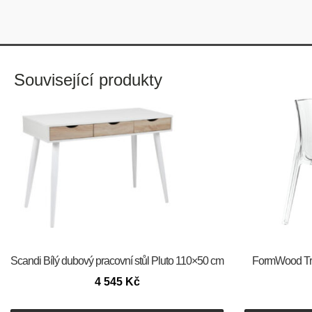
Související produkty
Scandi Bílý dubový pracovní stůl Pluto 110×50 cm
FormWood Tran
4 545
Kč