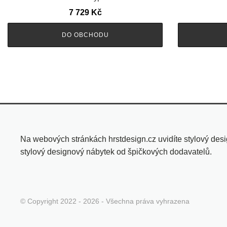
7 729
Kč
DO OBCHODU
Na webových stránkách hrstdesign.cz uvidíte stylový des
stylový designový nábytek od špičkových dodavatelů.
© Copyright 2022 - 2026 - Všechna práva vyhrazena