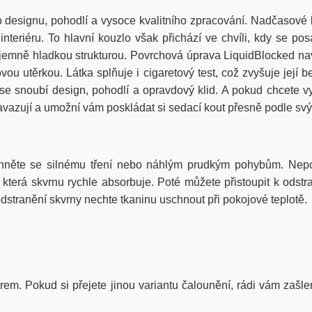
esignu, pohodlí a vysoce kvalitního zpracování. Nadčasové lin
teriéru. To hlavní kouzlo však přichází ve chvíli, kdy se po
emně hladkou strukturou. Povrchová úprava LiquidBlocked navíc 
u utěrkou. Látka splňuje i cigaretový test, což zvyšuje její b
 snoubí design, pohodlí a opravdový klid. A pokud chcete vyt
vazují a umožní vám poskládat si sedací kout přesně podle svý
hněte se silnému tření nebo náhlým prudkým pohybům. Nepou
erá skvrnu rychle absorbuje. Poté můžete přistoupit k odstra
stranění skvrny nechte tkaninu uschnout při pokojové teplotě.
iérem. Pokud si přejete jinou variantu čalounění, rádi vám zašle