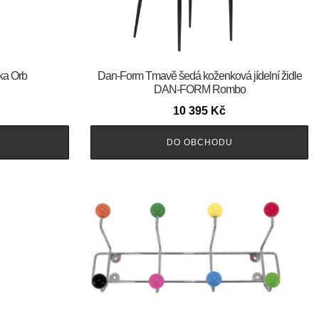
ka Orb
​​​​​Dan-Form Tmavě šedá koženková jídelní židle
DAN-FORM Rombo
10 395
Kč
DO OBCHODU