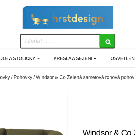
IDLE A STOLIČKY
KŘESLA A SEZENÍ
OSVĚTLEN
hovky
/
Pohovky
/ Windsor & Co Zelená sametová rohová pohovk
Windsor & Co 