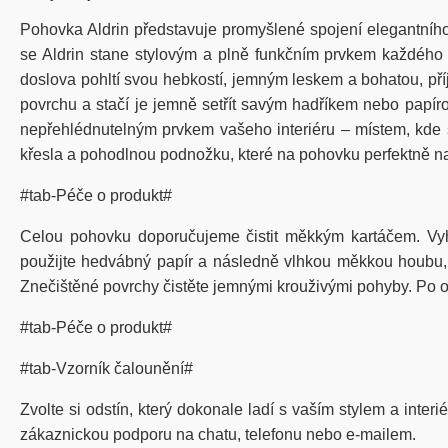
Pohovka Aldrin představuje promyšlené spojení elegantního d
se Aldrin stane stylovým a plně funkčním prvkem každého in
doslova pohltí svou hebkostí, jemným leskem a bohatou, příj
povrchu a stačí je jemně setřít savým hadříkem nebo papírovo
nepřehlédnutelným prvkem vašeho interiéru – místem, kde se
křesla a pohodlnou podnožku, které na pohovku perfektně na
#tab-Péče o produkt#
Celou pohovku doporučujeme čistit měkkým kartáčem. Vy
použijte hedvábný papír a následně vlhkou měkkou houbu, kt
Znečištěné povrchy čistěte jemnými krouživými pohyby. Po od
#tab-Péče o produkt#
#tab-Vzorník čalounění#
Zvolte si odstín, který dokonale ladí s vaším stylem a inter
zákaznickou podporu na chatu, telefonu nebo e-mailem.