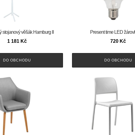
ý stojanový věšák Hamburg II
Present time LED žárov
1 181
Kč
720
Kč
DO OBCHODU
DO OBCHODU