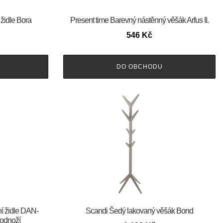
 židle Bora
Present time Barevný nástěnný věšák Arfus II.
546
Kč
DO OBCHODU
ní židle DAN-
Scandi Šedý lakovaný věšák Bond
odnoží