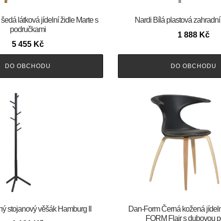
šedá látková jídelní židle Marte s
Nardi Bílá plastová zahradní
područkami
1 888
Kč
5 455
Kč
DO OBCHODU
DO OBCHODU
ý stojanový věšák Hamburg II
​​​​​Dan-Form Černá kožená jídel
FORM Flair s dubovou p