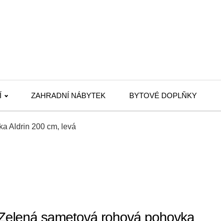
Í
ZAHRADNÍ NÁBYTEK
BYTOVÉ DOPLŇKY
a Aldrin 200 cm, levá
Zelená sametová rohová pohovka