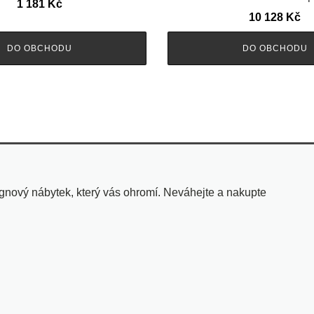
1 181
Kč
10 128
Kč
DO OBCHODU
DO OBCHODU
ignový nábytek, který vás ohromí. Neváhejte a nakupte