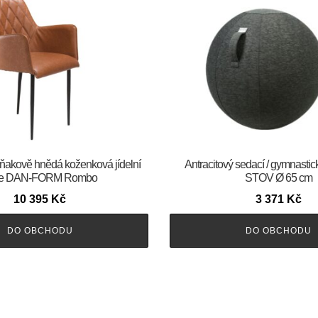
 Koňakově hnědá koženková jídelní
Antracitový sedací / gymnasti
le DAN-FORM Rombo
STOV Ø 65 cm
10 395
Kč
3 371
Kč
DO OBCHODU
DO OBCHODU