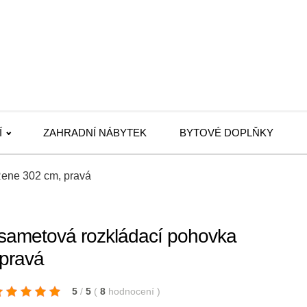
Í
ZAHRADNÍ NÁBYTEK
BYTOVÉ DOPLŇKY
Rene 302 cm, pravá
sametová rozkládací pohovka
pravá
5
/
5
(
8
hodnocení
)