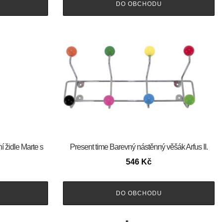
DO OBCHODU
í židle Marte s
Present time Barevný nástěnný věšák Arfus II.
546
Kč
DO OBCHODU