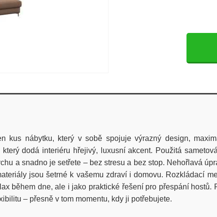
 kus nábytku, který v sobě spojuje výrazný design, maximá
erý dodá interiéru hřejivý, luxusní akcent. Použitá sametov
povrchu a snadno je setřete – bez stresu a bez stop. Nehořlavá
materiály jsou šetrné k vašemu zdraví i domovu. Rozkládací
lax během dne, ale i jako praktické řešení pro přespání hostů
xibilitu – přesně v tom momentu, kdy ji potřebujete.