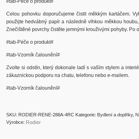
#tab-Péče o produkt#
Celou pohovku doporučujeme čistit měkkým kartáčem. Vy
použijte hedvábný papír a následně vlhkou měkkou houbu, kt
Znečištěné povrchy čistěte jemnými krouživými pohyby. Po od
#tab-Péče o produkt#
#tab-Vzorník čalounění#
Zvolte si odstín, který dokonale ladí s vaším stylem a inter
zákaznickou podporu na chatu, telefonu nebo e-mailem.
#tab-Vzorník čalounění#
SKU:
RODIER-RENE-288A-4RC
Kategorie:
Bydlení a doplňky
,
N
Výrobce:
Rodier