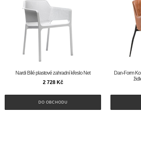
Nardi Bílé plastové zahradní křeslo Net
​​​​​Dan-Form
žid
2 728
Kč
DO OBCHODU