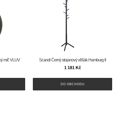
cký míč VLUV
Scandi Černý stojanový věšák Hamburg II
1 181
Kč
DO OBCHODU