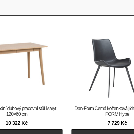
odní dubový pracovní stůl Maryt
​​​​​Dan-Form Černá koženková jíd
120×60 cm
FORM Hype
10 322
Kč
7 729
Kč