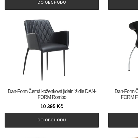
DO OBCHODU
​​​​​Dan-Form Černá koženková jídelní židle DAN-
​​​​​Dan-For
FORM Rombo
FORM Fla
10 395
Kč
DO OBCHODU