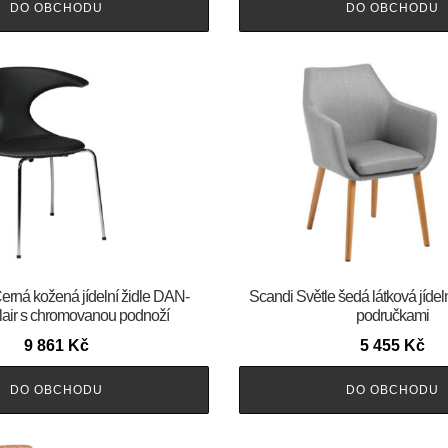
DO OBCHODU
DO OBCHODU
m Černá kožená jídelní židle DAN-
Scandi Světle šedá látková jídeln
ir s chromovanou podnoží
područkami
9 861
Kč
5 455
Kč
DO OBCHODU
DO OBCHODU