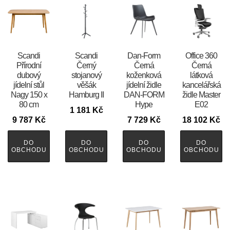
Scandi
Scandi
​​​​​Dan-Form
Office 360
Přírodní
Černý
Černá
Černá
dubový
stojanový
koženková
látková
jídelní stůl
věšák
jídelní židle
kancelářská
Nagy 150 x
Hamburg II
DAN-FORM
židle Master
80 cm
Hype
E02
1 181
Kč
9 787
Kč
7 729
Kč
18 102
Kč
DO
DO
DO
DO
OBCHODU
OBCHODU
OBCHODU
OBCHODU