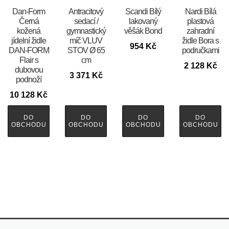
​​​​​Dan-Form
Antracitový
Scandi Bílý
Nardi Bílá
Černá
sedací /
lakovaný
plastová
kožená
gymnastický
věšák Bond
zahradní
jídelní židle
míč VLUV
židle Bora s
954
Kč
DAN-FORM
STOV Ø 65
područkami
Flair s
cm
2 128
Kč
dubovou
3 371
Kč
podnoží
10 128
Kč
DO
DO
DO
DO
OBCHODU
OBCHODU
OBCHODU
OBCHODU