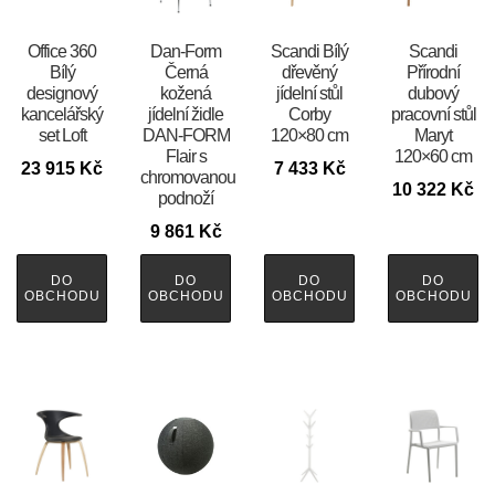
Office 360
​​​​​Dan-Form
Scandi Bílý
Scandi
Bílý
Černá
dřevěný
Přírodní
designový
kožená
jídelní stůl
dubový
kancelářský
jídelní židle
Corby
pracovní stůl
set Loft
DAN-FORM
120×80 cm
Maryt
Flair s
120×60 cm
23 915
Kč
7 433
Kč
chromovanou
10 322
Kč
podnoží
9 861
Kč
DO
DO
DO
DO
OBCHODU
OBCHODU
OBCHODU
OBCHODU