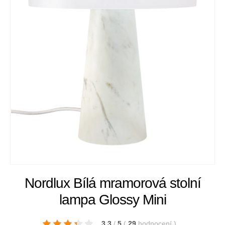
Nordlux Bílá mramorová stolní
lampa Glossy Mini
3.3
/
5
(
29
hodnocení
)