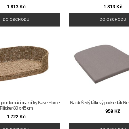
1 813
Kč
1 813
Kč
DO OBCHODU
DO OBCHODU
ek pro domácí mazlíčky Kave Home
Nardi Šedý látkový podsedák Net
Fliicker 80 x 45 cm
959
Kč
1 722
Kč