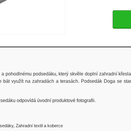
mu a pohodlnému podsedáku, který skvěle doplní zahradní křesl
e bát využít na zahradách a terasách.
Podsedák Doga se stan
odsedáku odpovídá úvodní produktové fotografii.
dsedáky
,
Zahradní textil a koberce