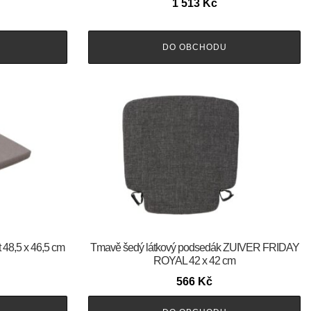
1 513
Kč
DO OBCHODU
 48,5 x 46,5 cm
Tmavě šedý látkový podsedák ZUIVER FRIDAY
ROYAL 42 x 42 cm
566
Kč