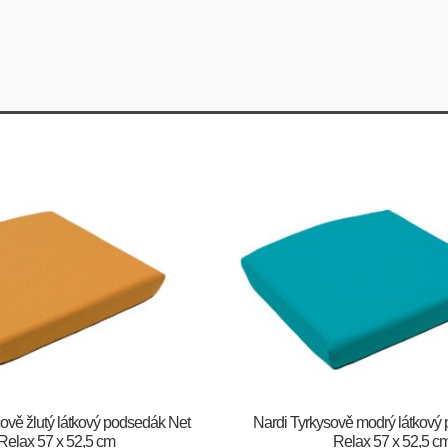
ově žlutý látkový podsedák Net
Nardi Tyrkysově modrý látkový
Relax 57 x 52,5 cm
Relax 57 x 52,5 c