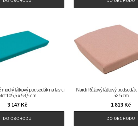
DO OBCHODU
DO OBCHODU
 modrý látkový podsedák na lavici
Nardi Růžový látkový podsedák 
Net 105,5 x 53,5 cm
52,5 cm
3 147
Kč
1 813
Kč
DO OBCHODU
DO OBCHODU