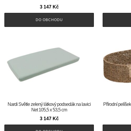
3 147
Kč
DO OBCHODU
Nardi Světle zelený látkový podsedák na lavici
Přírodní pelíš
Net 105,5 x 53,5 cm
3 147
Kč