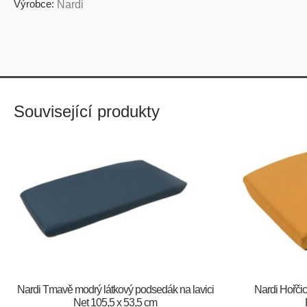
Výrobce:
Nardi
Související produkty
Nardi Tmavě modrý látkový podsedák na lavici
Nardi Hořčic
Net 105,5 x 53,5 cm