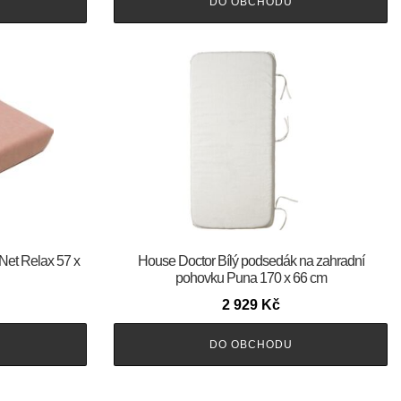
DO OBCHODU
Net Relax 57 x
House Doctor Bílý podsedák na zahradní
pohovku Puna 170 x 66 cm
2 929
Kč
DO OBCHODU