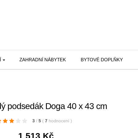
Í
ZAHRADNÍ NÁBYTEK
BYTOVÉ DOPLŇKY
dý podsedák Doga 40 x 43 cm
3
/
5
(
7
hodnocení
)
1 513
Kč