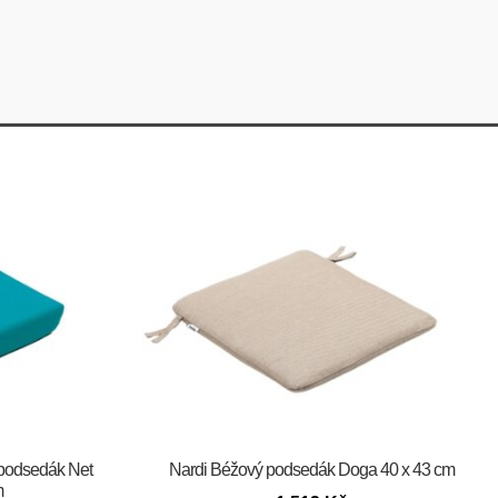
 podsedák Net
Nardi Béžový podsedák Doga 40 x 43 cm
m