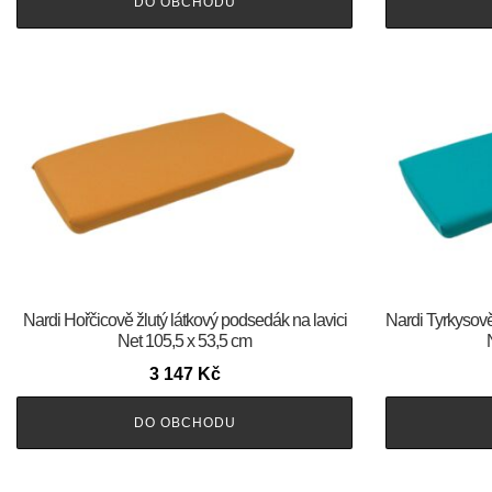
DO OBCHODU
Nardi Hořčicově žlutý látkový podsedák na lavici
Nardi Tyrkysově
Net 105,5 x 53,5 cm
3 147
Kč
DO OBCHODU