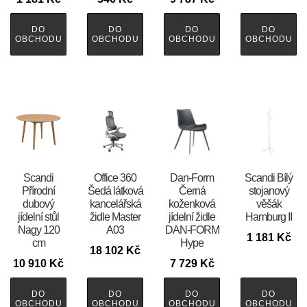
DO
DO
DO
DO
OBCHODU
OBCHODU
OBCHODU
OBCHODU
Scandi
Office 360
​​​​​Dan-Form
Scandi Bílý
Přírodní
Šedá látková
Černá
stojanový
dubový
kancelářská
koženková
věšák
jídelní stůl
židle Master
jídelní židle
Hamburg II
Nagy 120
A03
DAN-FORM
1 181
Kč
cm
Hype
18 102
Kč
10 910
Kč
7 729
Kč
DO
DO
DO
DO
OBCHODU
OBCHODU
OBCHODU
OBCHODU