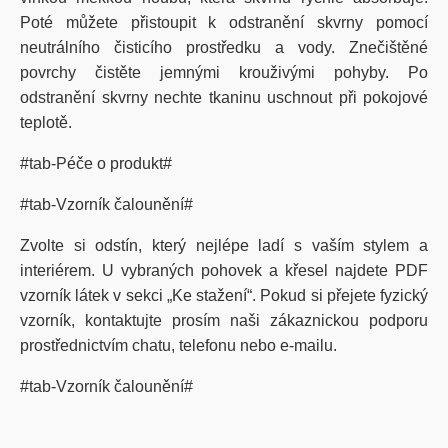
Poté můžete přistoupit k odstranění skvrny pomocí
neutrálního čisticího prostředku a vody. Znečištěné
povrchy čistěte jemnými krouživými pohyby. Po
odstranění skvrny nechte tkaninu uschnout při pokojové
teplotě.
#tab-Péče o produkt#
#tab-Vzorník čalounění#
Zvolte si odstín, který nejlépe ladí s vaším stylem a
interiérem. U vybraných pohovek a křesel najdete PDF
vzorník látek v sekci „Ke stažení“. Pokud si přejete fyzický
vzorník, kontaktujte prosím naši zákaznickou podporu
prostřednictvím chatu, telefonu nebo e-mailu.
#tab-Vzorník čalounění#