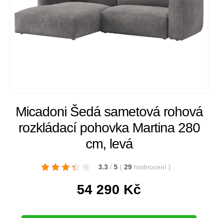
Micadoni Šedá sametová rohová
rozkládací pohovka Martina 280
cm, levá
3.3
/
5
(
29
hodnocení
)
54 290
Kč