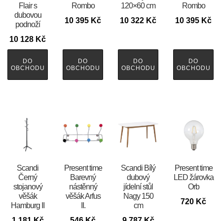
Flair s
Rombo
120×60 cm
Rombo
dubovou
10 395
Kč
10 322
Kč
10 395
Kč
podnoží
10 128
Kč
DO
DO
DO
DO
OBCHODU
OBCHODU
OBCHODU
OBCHODU
Scandi
Present time
Scandi Bílý
Present time
Černý
Barevný
dubový
LED žárovka
stojanový
nástěnný
jídelní stůl
Orb
věšák
věšák Arfus
Nagy 150
720
Kč
Hamburg II
II.
cm
1 181
Kč
546
Kč
9 787
Kč