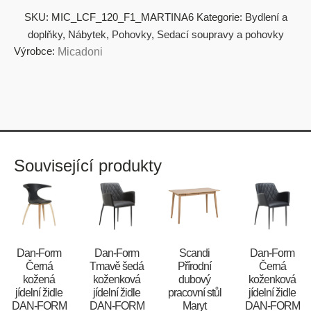
SKU:
MIC_LCF_120_F1_MARTINA6
Kategorie:
Bydlení a
doplňky
,
Nábytek
,
Pohovky
,
Sedací soupravy a pohovky
Výrobce:
Micadoni
Související produkty
​​​​​Dan-Form
​​​​​Dan-Form
Scandi
​​​​​Dan-Form
Černá
Tmavě šedá
Přírodní
Černá
kožená
koženková
dubový
koženková
jídelní židle
jídelní židle
pracovní stůl
jídelní židle
DAN-FORM
DAN-FORM
Maryt
DAN-FORM