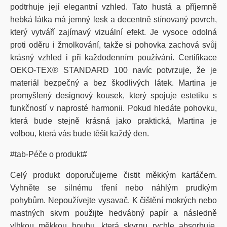
podtrhuje její elegantní vzhled. Tato hustá a příjemně
hebká látka má jemný lesk a decentně stínovaný povrch,
který vytváří zajímavý vizuální efekt. Je vysoce odolná
proti oděru i žmolkování, takže si pohovka zachová svůj
krásný vzhled i při každodenním používání. Certifikace
OEKO-TEX® STANDARD 100 navíc potvrzuje, že je
materiál bezpečný a bez škodlivých látek. Martina je
promyšlený designový kousek, který spojuje estetiku s
funkčností v naprosté harmonii. Pokud hledáte pohovku,
která bude stejně krásná jako praktická, Martina je
volbou, která vás bude těšit každý den.
#tab-Péče o produkt#
Celý produkt doporučujeme čistit měkkým kartáčem.
Vyhněte se silnému tření nebo náhlým prudkým
pohybům. Nepoužívejte vysavač. K čištění mokrých nebo
mastných skvrn použijte hedvábný papír a následně
vlhkou měkkou houbu, která skvrnu rychle absorbuje.