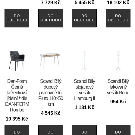
7 729
Kč
5 455
Kč
18 102
Kč
DO
DO
DO
DO
OBCHODU
OBCHODU
OBCHODU
OBCHODU
​​​​​Dan-Form
Scandi Bílý
Scandi Bílý
Scandi Bílý
Černá
dubový
stojanový
lakovaný
koženková
pracovní stůl
věšák
věšák Bond
jídelní židle
Pluto 110×50
Hamburg II
954
Kč
DAN-FORM
cm
1 181
Kč
Rombo
4 545
Kč
10 395
Kč
DO
DO
DO
DO