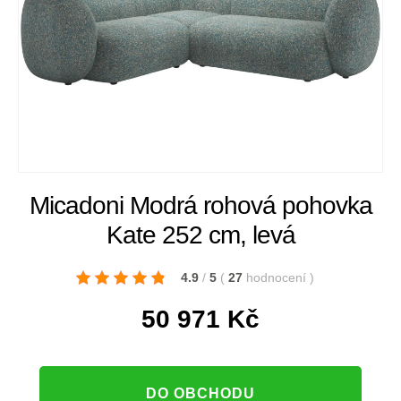
Micadoni Modrá rohová pohovka
Kate 252 cm, levá
4.9
/
5
(
27
hodnocení
)
50 971
Kč
DO OBCHODU