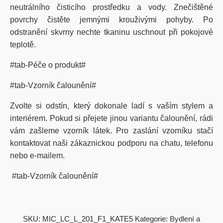
neutrálního čisticího prostředku a vody. Znečištěné
povrchy čistěte jemnými krouživými pohyby. Po
odstranění skvrny nechte tkaninu uschnout při pokojové
teplotě.
#tab-Péče o produkt#
#tab-Vzorník čalounění#
Zvolte si odstín, který dokonale ladí s vaším stylem a
interiérem. Pokud si přejete jinou variantu čalounění, rádi
vám zašleme vzorník látek. Pro zaslání vzorníku stačí
kontaktovat naši zákaznickou podporu na chatu, telefonu
nebo e-mailem.
#tab-Vzorník čalounění#
SKU:
MIC_LC_L_201_F1_KATE5
Kategorie:
Bydlení a