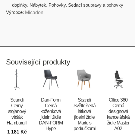
doplňky
,
Nábytek
,
Pohovky
,
Sedací soupravy a pohovky
Výrobce:
Micadoni
Související produkty
Scandi
​​​​​Dan-Form
Scandi
Office 360
Černý
Černá
Světle šedá
Černá
stojanový
koženková
látková
designová
věšák
jídelní židle
jídelní židle
kancelářská
Hamburg II
DAN-FORM
Marte s
židle Master
Hype
područkami
A02
1 181
Kč