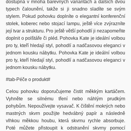
dostupná v mnoha barevných variantách a dalších dvou
typech čalounění, takže si ji snadno sladíte se svým
stylem. Pokud pohovku doplníte o elegantní konferenční
stolek, koberec nebo stojací lampu, ještě více zvýrazníte
její tvar a strukturu. Pro ještě větší pohodlí ji nezapomeňte
doplnit o polštáře či pléd. Pohovka Kate je ideální volbou
pro ty, kteří hledají styl, pohodlí a nadčasovou eleganci v
jednom kousku nábytku. Pohovka Kate je ideální volbou
pro ty, kteří hledají styl, pohodlí a nadčasovou eleganci v
jednom kousku nábytku.
#tab-Péče o produkt#
Celou pohovku doporučujeme čistit měkkým kartáčem.
Vyhněte se silnému tření nebo náhlým prudkým
pohybům. Nepoužívejte vysavač. K čištění mokrých nebo
mastných skvrn použijte hedvábný papír a následně
vlhkou měkkou houbu, která skvrnu rychle absorbuje.
Poté můžete přistoupit k odstranění skvrny pomocí