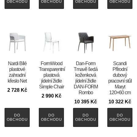
OBCHODU
OBCHODU
OBCHODU
OBCHODU
Nardi Bílé
FormWood
​​​​​Dan-Form
Scandi
plastové
Transparentní
Tmavě šedá
Přírodní
zahradní
plastová
koženková
dubový
křeslo Net
jídelní židle
jídelní židle
pracovní stůl
Simple Chair
DAN-FORM
Maryt
2 728
Kč
Rombo
120×60 cm
2 990
Kč
10 395
Kč
10 322
Kč
DO
DO
DO
DO
OBCHODU
OBCHODU
OBCHODU
OBCHODU