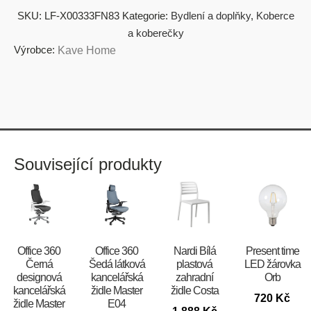
SKU:
LF-X00333FN83
Kategorie:
Bydlení a doplňky
,
Koberce
a koberečky
Výrobce:
Kave Home
Související produkty
Office 360
Office 360
Nardi Bílá
Present time
Černá
Šedá látková
plastová
LED žárovka
designová
kancelářská
zahradní
Orb
kancelářská
židle Master
židle Costa
720
Kč
židle Master
E04