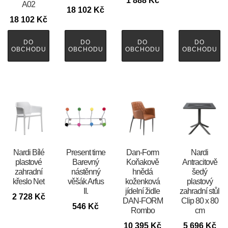
1 888
Kč
A02
18 102
Kč
18 102
Kč
DO
DO
DO
DO
OBCHODU
OBCHODU
OBCHODU
OBCHODU
Nardi Bílé
Present time
​​​​​Dan-Form
Nardi
plastové
Barevný
Koňakově
Antracitově
zahradní
nástěnný
hnědá
šedý
křeslo Net
věšák Arfus
koženková
plastový
II.
jídelní židle
zahradní stůl
2 728
Kč
DAN-FORM
Clip 80 x 80
546
Kč
Rombo
cm
10 395
Kč
5 696
Kč