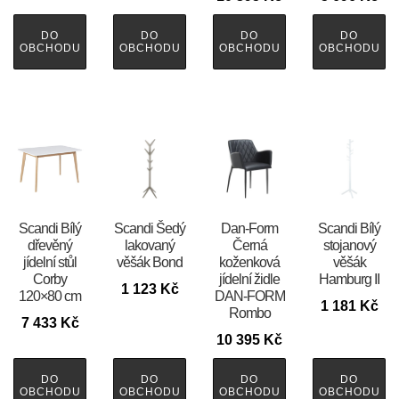
DO
DO
DO
DO
OBCHODU
OBCHODU
OBCHODU
OBCHODU
Scandi Bílý
Scandi Šedý
​​​​​Dan-Form
Scandi Bílý
dřevěný
lakovaný
Černá
stojanový
jídelní stůl
věšák Bond
koženková
věšák
Corby
jídelní židle
Hamburg II
1 123
Kč
120×80 cm
DAN-FORM
1 181
Kč
Rombo
7 433
Kč
10 395
Kč
DO
DO
DO
DO
OBCHODU
OBCHODU
OBCHODU
OBCHODU