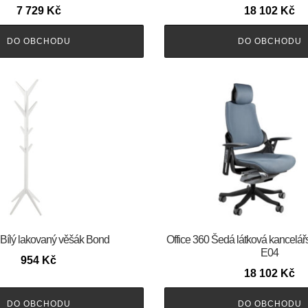
7 729
Kč
18 102
Kč
DO OBCHODU
DO OBCHODU
Bílý lakovaný věšák Bond
Office 360 Šedá látková kancelář
E04
954
Kč
18 102
Kč
DO OBCHODU
DO OBCHODU