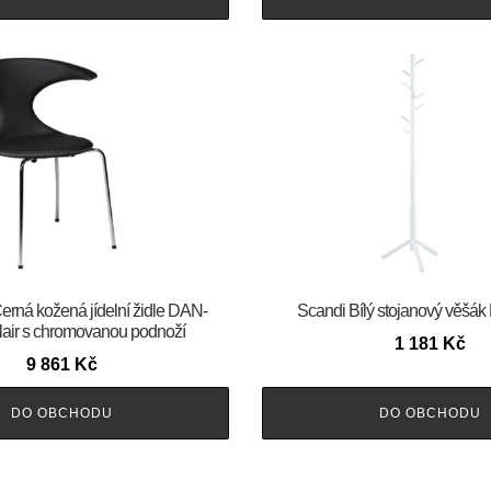
m Černá kožená jídelní židle DAN-
Scandi Bílý stojanový věšák
ir s chromovanou podnoží
1 181
Kč
9 861
Kč
DO OBCHODU
DO OBCHODU