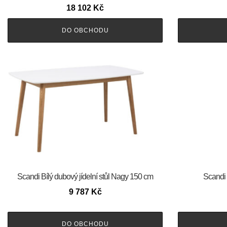
18 102
Kč
DO OBCHODU
Scandi Bílý dubový jídelní stůl Nagy 150 cm
Scandi 
9 787
Kč
DO OBCHODU