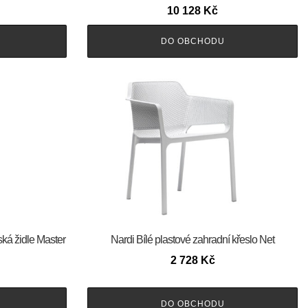
10 128
Kč
DO OBCHODU
ská židle Master
Nardi Bílé plastové zahradní křeslo Net
2 728
Kč
DO OBCHODU