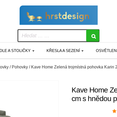
IDLE A STOLIČKY
KŘESLA A SEZENÍ
OSVĚTLEN
hovky
/
Pohovky
/ Kave Home Zelená trojmístná pohovka Karin 
Kave Home Zel
cm s hnědou p