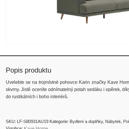
Popis produktu
Uvelebte se na trojmístné pohovce Karin značky Kave Home. 
skvrny. Jistě oceníte odnímatelný potah sedáku i opěrek, dík
do rustikálních i boho interiérů.
SKU:
LF-S80931AU19
Kategorie:
Bydlení a doplňky
,
Nábytek
,
Po
Výrobce:
Kave Home