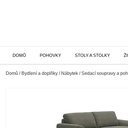
DOMŮ
POHOVKY
STOLY A STOLKY
Ž
Domů
/
Bydlení a doplňky
/
Nábytek
/
Sedací soupravy a po