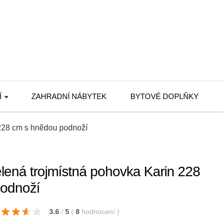
Í
ZAHRADNÍ NÁBYTEK
BYTOVÉ DOPLŇKY
228 cm s hnědou podnoží
ená trojmístná pohovka Karin 228
odnoží
3.6
/
5
(
8
hodnocení
)