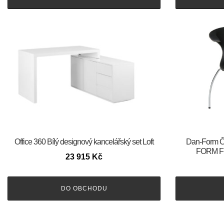
Office 360 Bílý designový kancelářský set Loft
​​​​​Dan-For
FORM Fla
23 915
Kč
DO OBCHODU