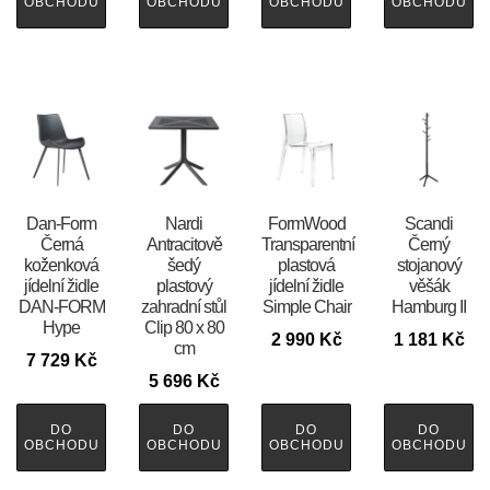
OBCHODU
OBCHODU
OBCHODU
OBCHODU
​​​​​Dan-Form
Nardi
FormWood
Scandi
Černá
Antracitově
Transparentní
Černý
koženková
šedý
plastová
stojanový
jídelní židle
plastový
jídelní židle
věšák
DAN-FORM
zahradní stůl
Simple Chair
Hamburg II
Hype
Clip 80 x 80
2 990
Kč
1 181
Kč
cm
7 729
Kč
5 696
Kč
DO
DO
DO
DO
OBCHODU
OBCHODU
OBCHODU
OBCHODU