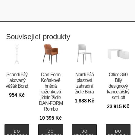
Související produkty
Scandi Bílý
​​​​​Dan-Form
Nardi Bílá
Office 360
lakovaný
Koňakově
plastová
Bílý
věšák Bond
hnědá
zahradní
designový
koženková
židle Bora
kancelářský
954
Kč
jídelní židle
set Loft
1 888
Kč
DAN-FORM
23 915
Kč
Rombo
10 395
Kč
DO
DO
DO
DO