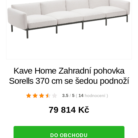
Kave Home Zahradní pohovka
Sorells 370 cm se šedou podnoží
3.5
/
5
(
14
hodnocení
)
79 814
Kč
DO OBCHODU