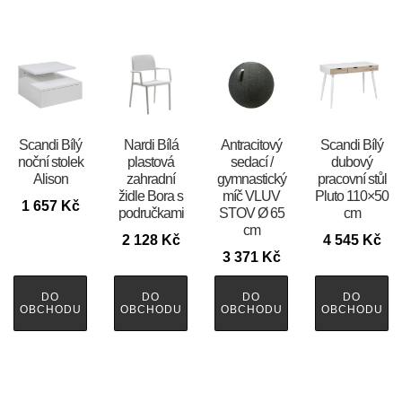
Scandi Bílý
Nardi Bílá
Antracitový
Scandi Bílý
noční stolek
plastová
sedací /
dubový
Alison
zahradní
gymnastický
pracovní stůl
židle Bora s
míč VLUV
Pluto 110×50
1 657
Kč
područkami
STOV Ø 65
cm
cm
2 128
Kč
4 545
Kč
3 371
Kč
DO
DO
DO
DO
OBCHODU
OBCHODU
OBCHODU
OBCHODU