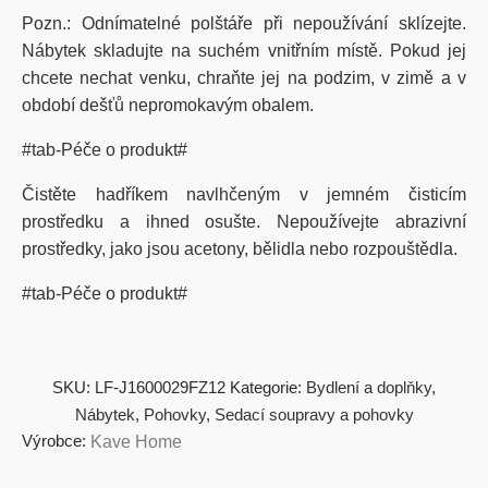
Pozn.: Odnímatelné polštáře při nepoužívání sklízejte.
Nábytek skladujte na suchém vnitřním místě. Pokud jej
chcete nechat venku, chraňte jej na podzim, v zimě a v
období dešťů nepromokavým obalem.
#tab-Péče o produkt#
Čistěte hadříkem navlhčeným v jemném čisticím
prostředku a ihned osušte. Nepoužívejte abrazivní
prostředky, jako jsou acetony, bělidla nebo rozpouštědla.
#tab-Péče o produkt#
SKU:
LF-J1600029FZ12
Kategorie:
Bydlení a doplňky
,
Nábytek
,
Pohovky
,
Sedací soupravy a pohovky
Výrobce:
Kave Home