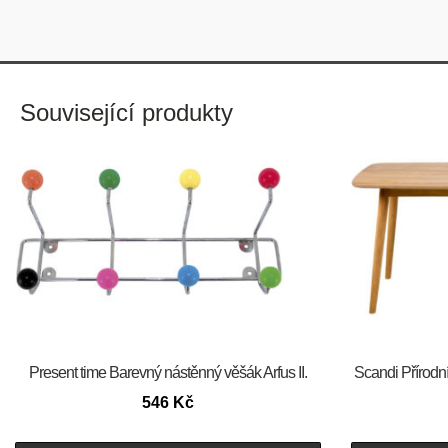
Související produkty
Present time Barevný nástěnný věšák Arfus II.
Scandi Přírodní
546
Kč