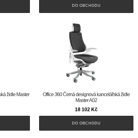
DO OBCHODU
ská židle Master
Office 360 Černá designová kancelářská židle
Master A02
18 102
Kč
DO OBCHODU