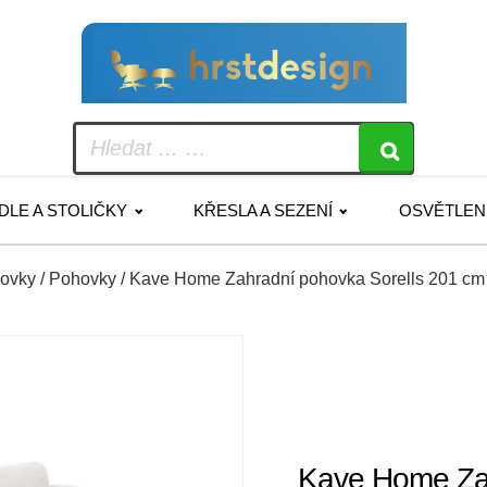
IDLE A STOLIČKY
KŘESLA A SEZENÍ
OSVĚTLEN
hovky
/
Pohovky
/ Kave Home Zahradní pohovka Sorells 201 cm
Kave Home Zah