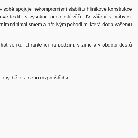
v sobě spojuje nekompromisní stabilitu hliníkové konstrukce
é textilii s vysokou odolností vůči UV záření si nábytek
erním minimalismem a hřejivým pohodlím, která dodá vašemu
chat venku, chraňte jej na podzim, v zimě a v období dešťů
tony, bělidla nebo rozpouštědla.