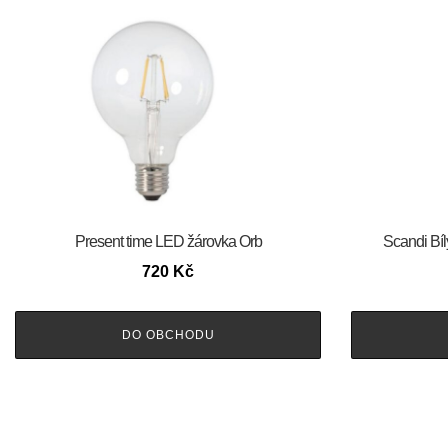
Present time LED žárovka Orb
Scandi Bíl
720
Kč
DO OBCHODU