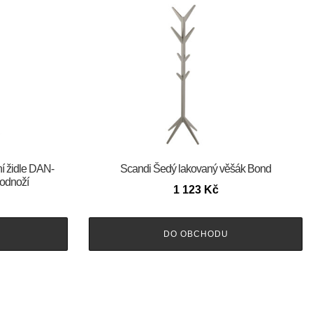
ní židle DAN-
Scandi Šedý lakovaný věšák Bond
odnoží
1 123
Kč
DO OBCHODU