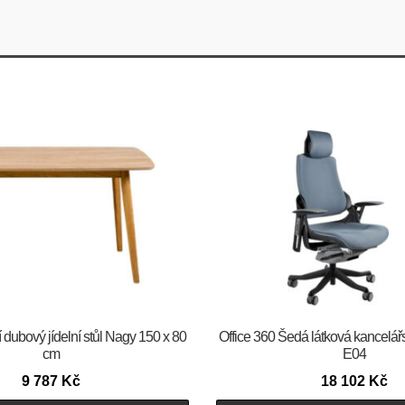
 dubový jídelní stůl Nagy 150 x 80
Office 360 Šedá látková kancelář
cm
E04
9 787
Kč
18 102
Kč