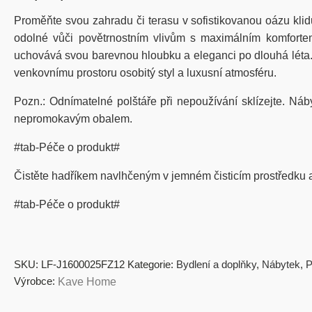
Proměňte svou zahradu či terasu v sofistikovanou oázu klid
odolné vůči povětrnostním vlivům s maximálním komfortem
uchovává svou barevnou hloubku a eleganci po dlouhá léta
venkovnímu prostoru osobitý styl a luxusní atmosféru.
Pozn.: Odnímatelné polštáře při nepoužívání sklízejte. Ná
nepromokavým obalem.
#tab-Péče o produkt#
Čistěte hadříkem navlhčeným v jemném čisticím prostředku a 
#tab-Péče o produkt#
SKU:
LF-J1600025FZ12
Kategorie:
Bydlení a doplňky
,
Nábytek
,
P
Výrobce:
Kave Home