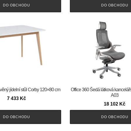
DO OBCHODU
DO OBCHODU
věný jídelní stůl Corby 120×80 cm
Office 360 Šedá látková kancelář
A03
7 433
Kč
18 102
Kč
DO OBCHODU
DO OBCHODU