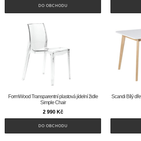
DO OBCHODU
FormWood Transparentní plastová jídelní židle
Scandi Bílý dře
Simple Chair
2 990
Kč
DO OBCHODU