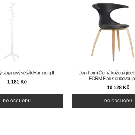
ý stojanový věšák Hamburg II
​​​​​Dan-Form Černá kožená jídel
FORM Flair s dubovou p
1 181
Kč
10 128
Kč
DO OBCHODU
DO OBCHODU