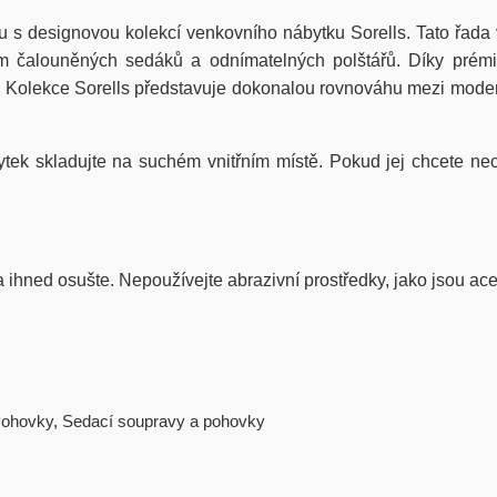
u s designovou kolekcí venkovního nábytku Sorells. Tato řada 
 čalouněných sedáků a odnímatelných polštářů. Díky prémiov
. Kolekce Sorells představuje dokonalou rovnováhu mezi mod
bytek skladujte na suchém vnitřním místě. Pokud jej chcete ne
ihned osušte. Nepoužívejte abrazivní prostředky, jako jsou ace
ohovky
,
Sedací soupravy a pohovky