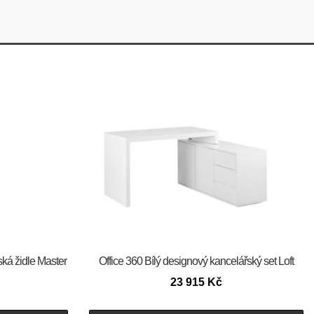
ská židle Master
Office 360 Bílý designový kancelářský set Loft
23 915
Kč