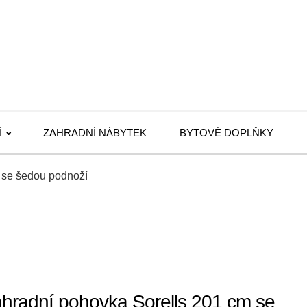
Í
ZAHRADNÍ NÁBYTEK
BYTOVÉ DOPLŇKY
 se šedou podnoží
radní pohovka Sorells 201 cm se