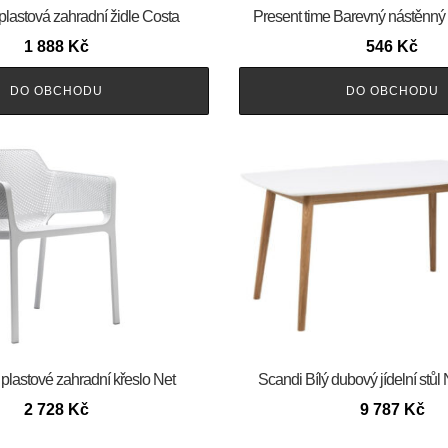
 plastová zahradní židle Costa
Present time Barevný nástěnný v
1 888
Kč
546
Kč
DO OBCHODU
DO OBCHODU
 plastové zahradní křeslo Net
Scandi Bílý dubový jídelní stů
2 728
Kč
9 787
Kč