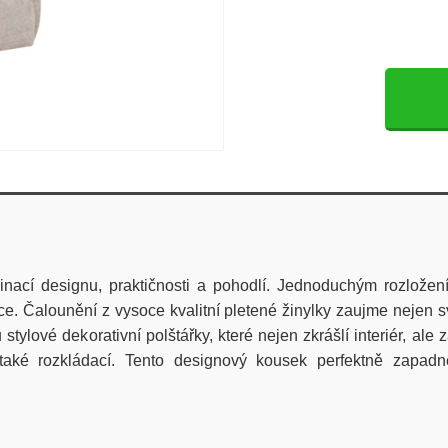
ací designu, praktičnosti a pohodlí. Jednoduchým rozložen
xace. Čalounění z vysoce kvalitní pletené žinylky zaujme nejen s
ylové dekorativní polštářky, které nejen zkrášlí interiér, ale
aké rozkládací. Tento designový kousek perfektně zapadne