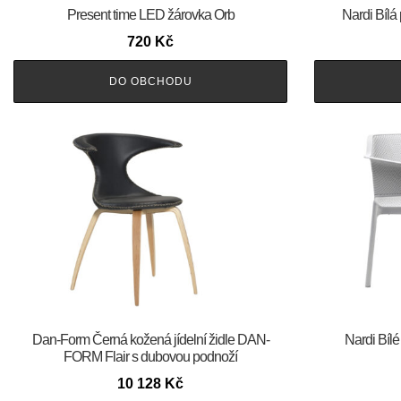
Present time LED žárovka Orb
Nardi Bílá
720
Kč
DO OBCHODU
​​​​​Dan-Form Černá kožená jídelní židle DAN-
Nardi Bílé
FORM Flair s dubovou podnoží
10 128
Kč