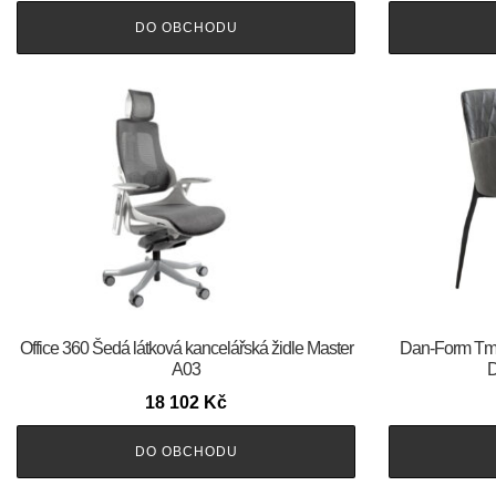
DO OBCHODU
Office 360 Šedá látková kancelářská židle Master
​​​​​Dan-Form 
A03
18 102
Kč
DO OBCHODU