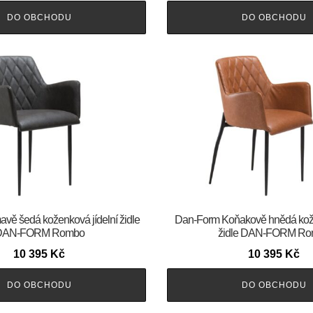
DO OBCHODU
DO OBCHODU
Tmavě šedá koženková jídelní židle
​​​​​Dan-Form Koňakově hnědá kož
DAN-FORM Rombo
židle DAN-FORM R
10 395
Kč
10 395
Kč
DO OBCHODU
DO OBCHODU