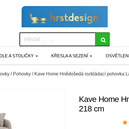
IDLE A STOLIČKY
KŘESLA A SEZENÍ
OSVĚTLEN
hovky
/
Pohovky
/ Kave Home Hnědošedá rozkládací pohovka L
Kave Home Hně
218 cm