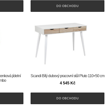
DO OBCHODU
enková jídelní
Scandi Bílý dubový pracovní stůl Pluto 110×50 cm
ombo
4 545
Kč
DO OBCHODU