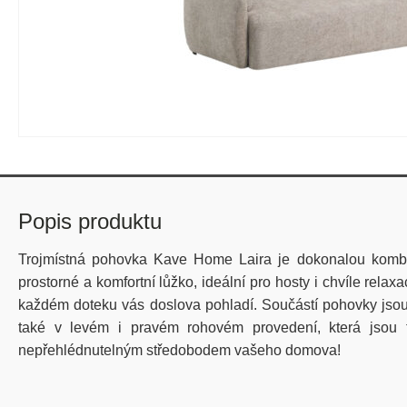
Popis produktu
Trojmístná pohovka Kave Home Laira je dokonalou kombin
prostorné a komfortní lůžko, ideální pro hosty i chvíle rela
každém doteku vás doslova pohladí. Součástí pohovky jsou st
také v levém i pravém rohovém provedení, která jsou t
nepřehlédnutelným středobodem vašeho domova!