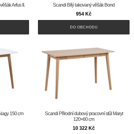
ěšák Arfus II.
Scandi Bílý lakovaný věšák Bond
954
Kč
DO OBCHODU
l Nagy 150 cm
Scandi Přírodní dubový pracovní stůl Maryt
120×60 cm
10 322
Kč