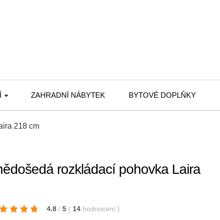
Í
ZAHRADNÍ NÁBYTEK
BYTOVÉ DOPLŇKY
aira 218 cm
došedá rozkládací pohovka Laira
4.8
/
5
(
14
hodnocení
)