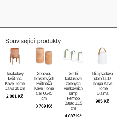
Související produkty
Terakotový
Set dvou
Set tří
Bílá plastová
květináč
terakotových
kaktusově
stolní LED
Kave Home
květináčů
zelených
lampa Kave
Dalva 30 cm
Kave Home
venkovních
Home
Celi 60/45
lamp
Dialma
2 881
Kč
cm
Fermob
985
Kč
Balad 13,5
3 709
Kč
cm
4 087
Kč