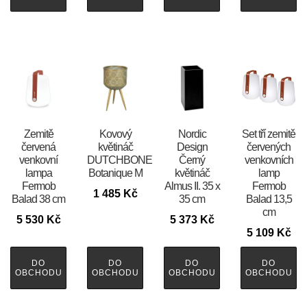
Zemitě
Kovový
Nordic
Set tří zemitě
červená
květináč
Design
červených
venkovní
DUTCHBONE
Černý
venkovních
lampa
Botanique M
květináč
lamp
Fermob
Almus II. 35 x
Fermob
1 485
Kč
Balad 38 cm
35 cm
Balad 13,5
cm
5 530
Kč
5 373
Kč
5 109
Kč
DO
DO
DO
DO
OBCHODU
OBCHODU
OBCHODU
OBCHODU