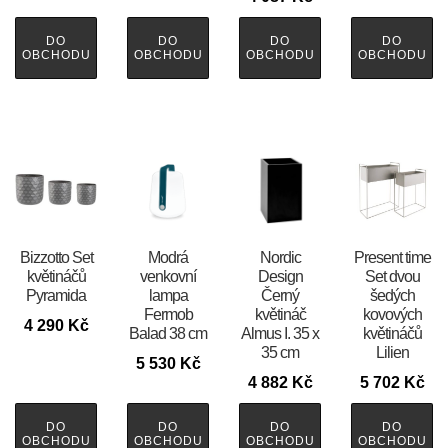
DO
DO
DO
DO
OBCHODU
OBCHODU
OBCHODU
OBCHODU
Bizzotto Set
Modrá
Nordic
Present time
květináčů
venkovní
Design
Set dvou
Pyramida
lampa
Černý
šedých
Fermob
květináč
kovových
4 290
Kč
Balad 38 cm
Almus I. 35 x
květináčů
35 cm
Lilien
5 530
Kč
4 882
Kč
5 702
Kč
DO
DO
DO
DO
OBCHODU
OBCHODU
OBCHODU
OBCHODU