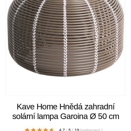
Kave Home Hnědá zahradní
solární lampa Garoina Ø 50 cm
4.7
/
5
(
19
hodnocení
)