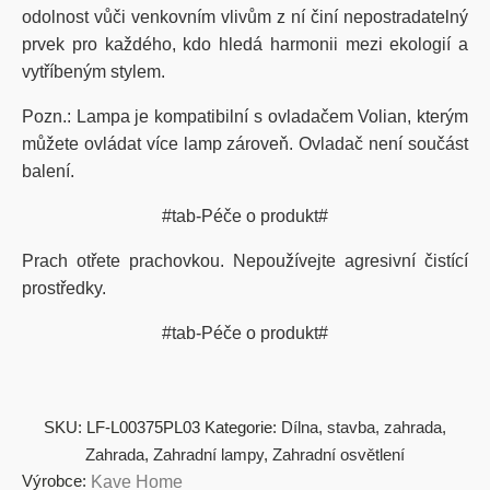
odolnost vůči venkovním vlivům z ní činí nepostradatelný
prvek pro každého, kdo hledá harmonii mezi ekologií a
vytříbeným stylem.
Pozn.: Lampa je kompatibilní s ovladačem
Volian, kterým
můžete ovládat více lamp zároveň.
Ovladač není součást
balení.
#tab-Péče o produkt#
Prach otřete prachovkou. Nepoužívejte agresivní čistící
prostředky.
#tab-Péče o produkt#
SKU:
LF-L00375PL03
Kategorie:
Dílna, stavba, zahrada
,
Zahrada
,
Zahradní lampy
,
Zahradní osvětlení
Výrobce:
Kave Home