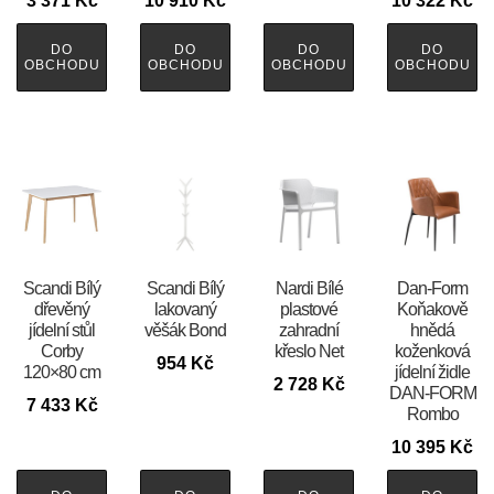
3 371
Kč
10 910
Kč
10 322
Kč
DO
DO
DO
DO
OBCHODU
OBCHODU
OBCHODU
OBCHODU
Scandi Bílý
Scandi Bílý
Nardi Bílé
​​​​​Dan-Form
dřevěný
lakovaný
plastové
Koňakově
jídelní stůl
věšák Bond
zahradní
hnědá
Corby
křeslo Net
koženková
954
Kč
120×80 cm
jídelní židle
2 728
Kč
DAN-FORM
7 433
Kč
Rombo
10 395
Kč