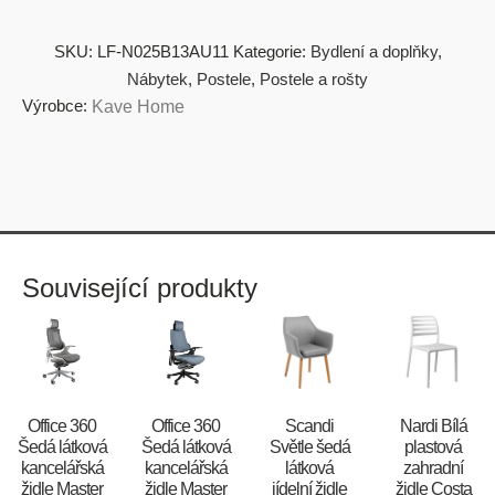
SKU:
LF-N025B13AU11
Kategorie:
Bydlení a doplňky
,
Nábytek
,
Postele
,
Postele a rošty
Výrobce:
Kave Home
Související produkty
Office 360
Office 360
Scandi
Nardi Bílá
Šedá látková
Šedá látková
Světle šedá
plastová
kancelářská
kancelářská
látková
zahradní
židle Master
židle Master
jídelní židle
židle Costa