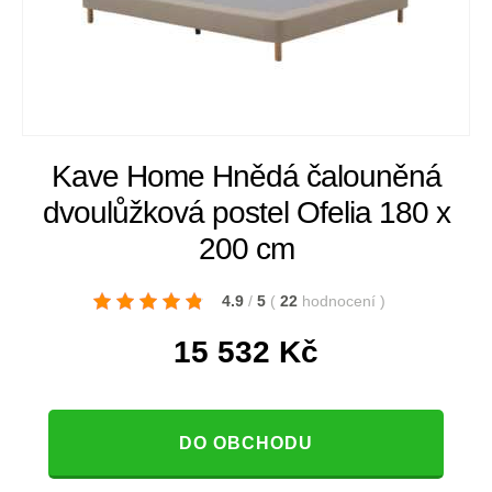
Kave Home Hnědá čalouněná
dvoulůžková postel Ofelia 180 x
200 cm
4.9
/
5
(
22
hodnocení
)
15 532
Kč
DO OBCHODU