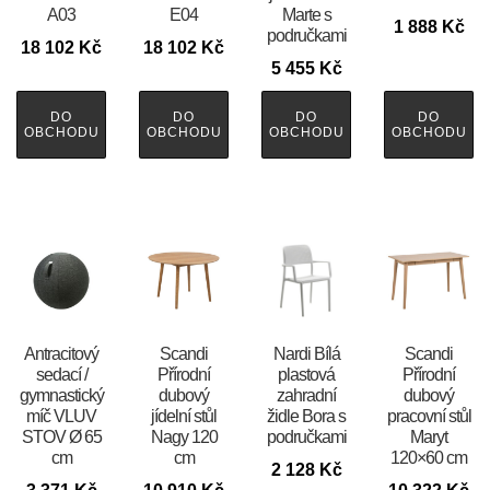
A03
E04
Marte s
1 888
Kč
područkami
18 102
Kč
18 102
Kč
5 455
Kč
DO
DO
DO
DO
OBCHODU
OBCHODU
OBCHODU
OBCHODU
Antracitový
Scandi
Nardi Bílá
Scandi
sedací /
Přírodní
plastová
Přírodní
gymnastický
dubový
zahradní
dubový
míč VLUV
jídelní stůl
židle Bora s
pracovní stůl
STOV Ø 65
Nagy 120
područkami
Maryt
cm
cm
120×60 cm
2 128
Kč