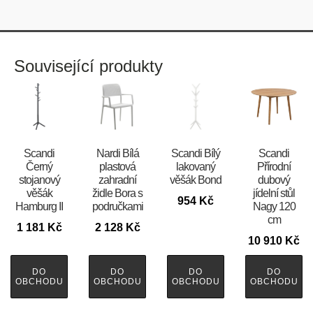
Související produkty
Scandi
Nardi Bílá
Scandi Bílý
Scandi
Černý
plastová
lakovaný
Přírodní
stojanový
zahradní
věšák Bond
dubový
věšák
židle Bora s
jídelní stůl
954
Kč
Hamburg II
područkami
Nagy 120
cm
1 181
Kč
2 128
Kč
10 910
Kč
DO
DO
DO
DO
OBCHODU
OBCHODU
OBCHODU
OBCHODU