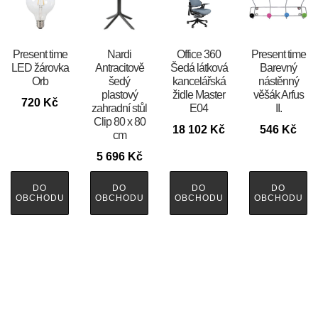
Present time
Nardi
Office 360
Present time
LED žárovka
Antracitově
Šedá látková
Barevný
Orb
šedý
kancelářská
nástěnný
plastový
židle Master
věšák Arfus
720
Kč
zahradní stůl
E04
II.
Clip 80 x 80
18 102
Kč
546
Kč
cm
5 696
Kč
DO
DO
DO
DO
OBCHODU
OBCHODU
OBCHODU
OBCHODU