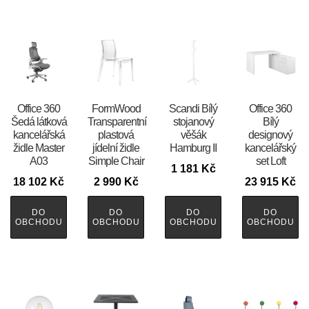
Office 360
FormWood
Scandi Bílý
Office 360
Šedá látková
Transparentní
stojanový
Bílý
kancelářská
plastová
věšák
designový
židle Master
jídelní židle
Hamburg II
kancelářský
A03
Simple Chair
set Loft
1 181
Kč
18 102
Kč
2 990
Kč
23 915
Kč
DO
DO
DO
DO
OBCHODU
OBCHODU
OBCHODU
OBCHODU