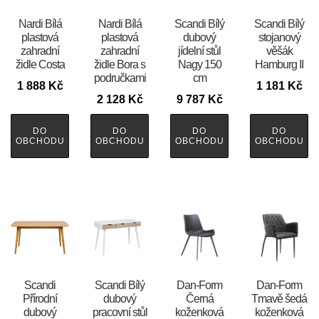
Nardi Bílá
Nardi Bílá
Scandi Bílý
Scandi Bílý
plastová
plastová
dubový
stojanový
zahradní
zahradní
jídelní stůl
věšák
židle Costa
židle Bora s
Nagy 150
Hamburg II
područkami
cm
1 888
Kč
1 181
Kč
2 128
Kč
9 787
Kč
DO
DO
DO
DO
OBCHODU
OBCHODU
OBCHODU
OBCHODU
Scandi
Scandi Bílý
​​​​​Dan-Form
​​​​​Dan-Form
Přírodní
dubový
Černá
Tmavě šedá
dubový
pracovní stůl
koženková
koženková