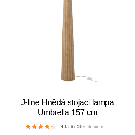
J-line Hnědá stojací lampa
Umbrella 157 cm
4.1
/
5
(
19
hodnocení
)