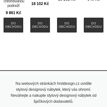
chromovanou
18 102
Kč
podnoží
9 861
Kč
DO
DO
DO
DO
OBCHODU
OBCHODU
OBCHODU
OBCHODU
Na webových stránkách hrstdesign.cz uvidíte
stylový designový nábytek, který vás ohromí.
Neváhejte a nakupte stylový designový nábytek od
špičkových dodavatelů.