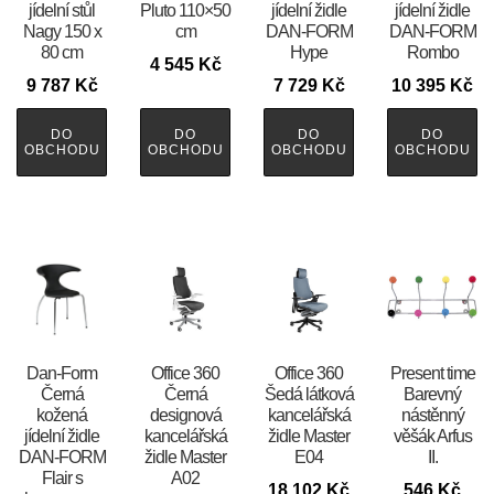
jídelní stůl
Pluto 110×50
jídelní židle
jídelní židle
Nagy 150 x
cm
DAN-FORM
DAN-FORM
80 cm
Hype
Rombo
4 545
Kč
9 787
Kč
7 729
Kč
10 395
Kč
DO
DO
DO
DO
OBCHODU
OBCHODU
OBCHODU
OBCHODU
​​​​​Dan-Form
Office 360
Office 360
Present time
Černá
Černá
Šedá látková
Barevný
kožená
designová
kancelářská
nástěnný
jídelní židle
kancelářská
židle Master
věšák Arfus
DAN-FORM
židle Master
E04
II.
Flair s
A02
18 102
Kč
546
Kč