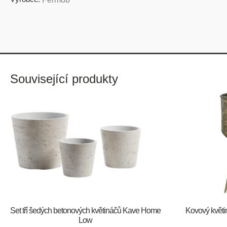
Související produkty
Set tří šedých betonových květináčů Kave Home
Kovový květ
Low