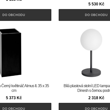
5 530
Kč
DO OBCHODU
DO OBCHODU
 Černý květináč Almus II. 35 x 35
Bílá plastová stolní LED lam
cm
Dinesh s černou pod
5 373
Kč
2 318
Kč
DO OBCHODU
DO OBCHODU