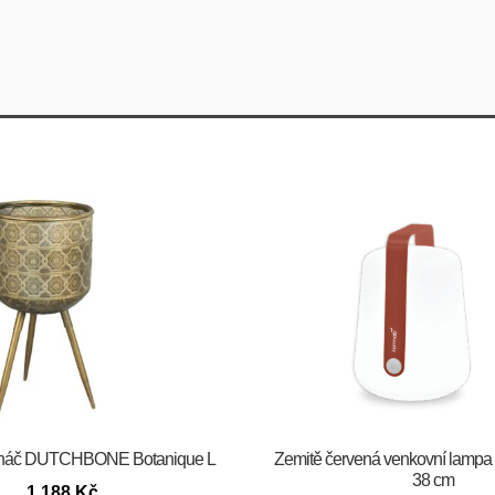
ináč DUTCHBONE Botanique L
Zemitě červená venkovní lampa
38 cm
1 188
Kč