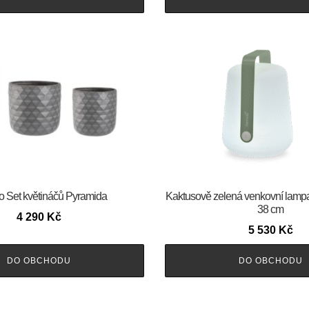
to Set květináčů Pyramida
Kaktusově zelená venkovní lamp
38 cm
4 290
Kč
5 530
Kč
DO OBCHODU
DO OBCHODU