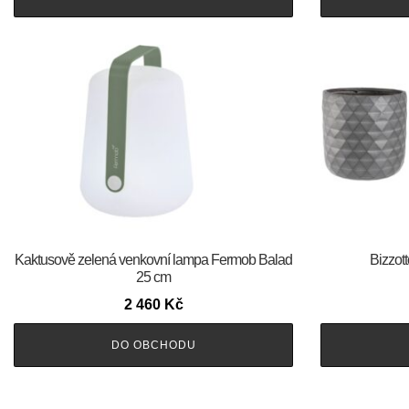
Kaktusově zelená venkovní lampa Fermob Balad
Bizzot
25 cm
2 460
Kč
DO OBCHODU