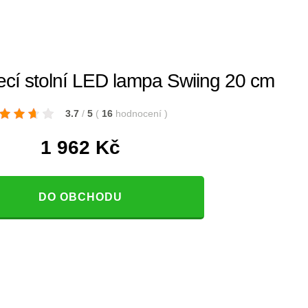
cí stolní LED lampa Swiing 20 cm
3.7
/
5
(
16
hodnocení
)
1 962
Kč
DO OBCHODU