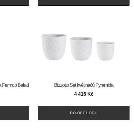
a Fermob Balad
Bizzotto Set květináčů Pyramida
4 416
Kč
DO OBCHODU