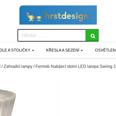
IDLE A STOLIČKY
KŘESLA A SEZENÍ
OSVĚTLEN
í
/
Zahradní lampy
/ Fermob Nabíjecí stolní LED lampa Swiing 