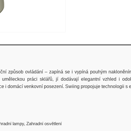
ční způsob ovládání – zapíná se i vypíná pouhým nakloněním.
ná uměleckou práci sklářů, jí dodávají elegantní vzhled i o
ce i domácí venkovní posezení. Swiing propojuje technologii s 
hradní lampy
,
Zahradní osvětlení