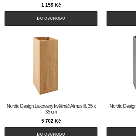
1 159
Kč
DO OBCHODU
Nordic Design Lakovaný květináč Almus III. 35 x
Nordic Design
35 cm
5 702
Kč
DO OBCHODU