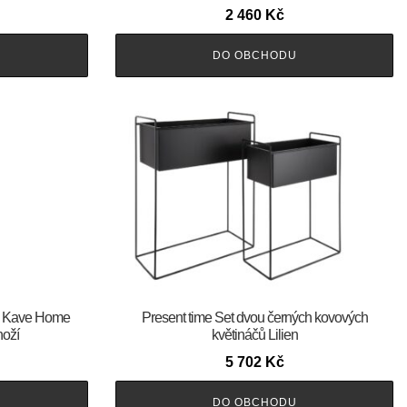
2 460
Kč
DO OBCHODU
pa Kave Home
Present time Set dvou černých kovových
noží
květináčů Lilien
5 702
Kč
DO OBCHODU