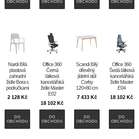
OBCHODU
OBCHODU
OBCHODU
OBCHODU
Nardi Bílá
Office 360
Scandi Bílý
Office 360
plastová
Černá
dřevěný
Šedá látková
zahradní
látková
jídelní stůl
kancelářská
židle Bora s
kancelářská
Corby
židle Master
područkami
židle Master
120×80 cm
E04
E02
2 128
Kč
7 433
Kč
18 102
Kč
18 102
Kč
DO
DO
DO
DO
OBCHODU
OBCHODU
OBCHODU
OBCHODU