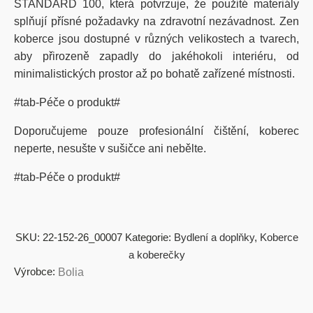
STANDARD 100, která potvrzuje, že použité materiály
splňují přísné požadavky na zdravotní nezávadnost. Zen
koberce jsou dostupné v různých velikostech a tvarech,
aby přirozeně zapadly do jakéhokoli interiéru, od
minimalistických prostor až po bohatě zařízené místnosti.
#tab-Péče o produkt#
Doporučujeme pouze profesionální čištění, koberec
neperte, nesušte v sušičce ani nebělte.
#tab-Péče o produkt#
SKU:
22-152-26_00007
Kategorie:
Bydlení a doplňky
,
Koberce
a koberečky
Výrobce:
Bolia