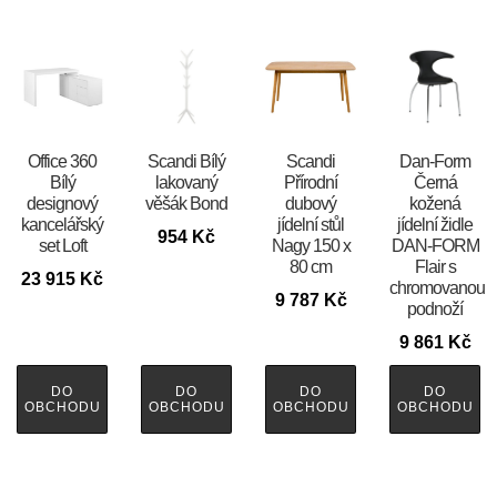
Office 360
Scandi Bílý
Scandi
​​​​​Dan-Form
Bílý
lakovaný
Přírodní
Černá
designový
věšák Bond
dubový
kožená
kancelářský
jídelní stůl
jídelní židle
954
Kč
set Loft
Nagy 150 x
DAN-FORM
80 cm
Flair s
23 915
Kč
chromovanou
9 787
Kč
podnoží
9 861
Kč
DO
DO
DO
DO
OBCHODU
OBCHODU
OBCHODU
OBCHODU