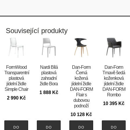
Související produkty
FormWood
Nardi Bílá
​​​​​Dan-Form
​​​​​Dan-Form
Transparentní
plastová
Černá
Tmavě šedá
plastová
zahradní
kožená
koženková
jídelní židle
židle Bora
jídelní židle
jídelní židle
Simple Chair
DAN-FORM
DAN-FORM
1 888
Kč
Flair s
Rombo
2 990
Kč
dubovou
10 395
Kč
podnoží
10 128
Kč
DO
DO
DO
DO