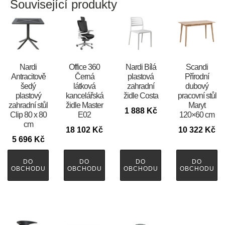
Související produkty
Nardi
Office 360
Nardi Bílá
Scandi
Antracitově
Černá
plastová
Přírodní
šedý
látková
zahradní
dubový
plastový
kancelářská
židle Costa
pracovní stůl
zahradní stůl
židle Master
Maryt
1 888
Kč
Clip 80 x 80
E02
120×60 cm
cm
18 102
Kč
10 322
Kč
5 696
Kč
DO
DO
DO
DO
OBCHODU
OBCHODU
OBCHODU
OBCHODU