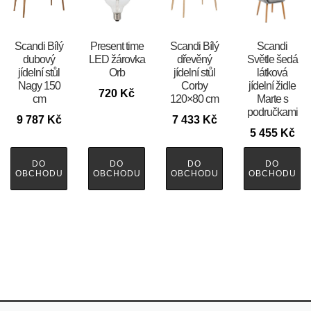
Scandi Bílý
Present time
Scandi Bílý
Scandi
dubový
LED žárovka
dřevěný
Světle šedá
jídelní stůl
Orb
jídelní stůl
látková
Nagy 150
Corby
jídelní židle
720
Kč
cm
120×80 cm
Marte s
područkami
9 787
Kč
7 433
Kč
5 455
Kč
DO
DO
DO
DO
OBCHODU
OBCHODU
OBCHODU
OBCHODU