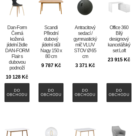
​​​​​Dan-Form
Scandi
Antracitový
Office 360
Černá
Přírodní
sedací /
Bílý
kožená
dubový
gymnastický
designový
jídelní židle
jídelní stůl
míč VLUV
kancelářský
DAN-FORM
Nagy 150 x
STOV Ø 65
set Loft
Flair s
80 cm
cm
23 915
Kč
dubovou
9 787
Kč
3 371
Kč
podnoží
10 128
Kč
DO
DO
DO
DO
OBCHODU
OBCHODU
OBCHODU
OBCHODU