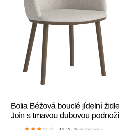
Bolia Béžová bouclé jídelní židle
Join s tmavou dubovou podnoží
3.2
/
5
(
18
hodnocení
)