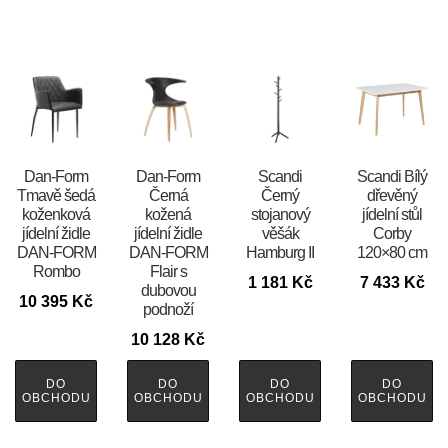
​​​​​Dan-Form
​​​​​Dan-Form
Scandi
Scandi Bílý
Tmavě šedá
Černá
Černý
dřevěný
koženková
kožená
stojanový
jídelní stůl
jídelní židle
jídelní židle
věšák
Corby
DAN-FORM
DAN-FORM
Hamburg II
120×80 cm
Rombo
Flair s
1 181
Kč
7 433
Kč
dubovou
10 395
Kč
podnoží
10 128
Kč
DO
DO
DO
DO
OBCHODU
OBCHODU
OBCHODU
OBCHODU