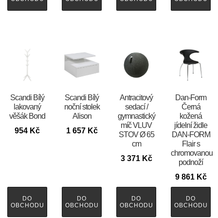
Scandi Bílý
Scandi Bílý
Antracitový
​​​​​Dan-Form
lakovaný
noční stolek
sedací /
Černá
věšák Bond
Alison
gymnastický
kožená
míč VLUV
jídelní židle
954
Kč
1 657
Kč
STOV Ø 65
DAN-FORM
cm
Flair s
chromovanou
3 371
Kč
podnoží
9 861
Kč
DO
DO
DO
DO
OBCHODU
OBCHODU
OBCHODU
OBCHODU