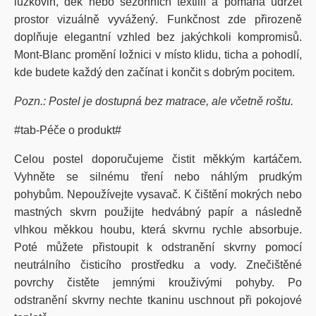
lůžkovin, dek nebo sezónních textilií a pomáhá udržet
prostor vizuálně vyvážený. Funkčnost zde přirozeně
doplňuje elegantní vzhled bez jakýchkoli kompromisů.
Mont-Blanc promění ložnici v místo klidu, ticha a pohodlí,
kde budete každý den začínat i končit s dobrým pocitem.
Pozn.: Postel je dostupná bez matrace, ale včetně roštu.
#tab-Péče o produkt#
Celou postel doporučujeme čistit měkkým kartáčem.
Vyhněte se silnému tření nebo náhlým prudkým
pohybům. Nepoužívejte vysavač. K čištění mokrých nebo
mastných skvrn použijte hedvábný papír a následně
vlhkou měkkou houbu, která skvrnu rychle absorbuje.
Poté můžete přistoupit k odstranění skvrny pomocí
neutrálního čisticího prostředku a vody. Znečištěné
povrchy čistěte jemnými krouživými pohyby. Po
odstranění skvrny nechte tkaninu uschnout při pokojové