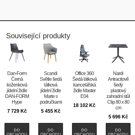
Související produkty
​​​​​Dan-Form
Scandi
Office 360
Nardi
Černá
Světle šedá
Šedá látková
Antracitově
koženková
látková
kancelářská
šedý
jídelní židle
jídelní židle
židle Master
plastový
DAN-FORM
Marte s
E04
zahradní stůl
Hype
područkami
Clip 80 x 80
18 102
Kč
cm
7 729
Kč
5 455
Kč
5 696
Kč
DO
DO
DO
DO
OBCHODU
OBCHODU
OBCHODU
OBCHODU