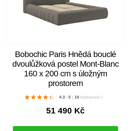
Bobochic Paris Hnědá bouclé
dvoulůžková postel Mont-Blanc
160 x 200 cm s úložným
prostorem
4.3
/
5
(
10
hodnocení
)
51 490
Kč