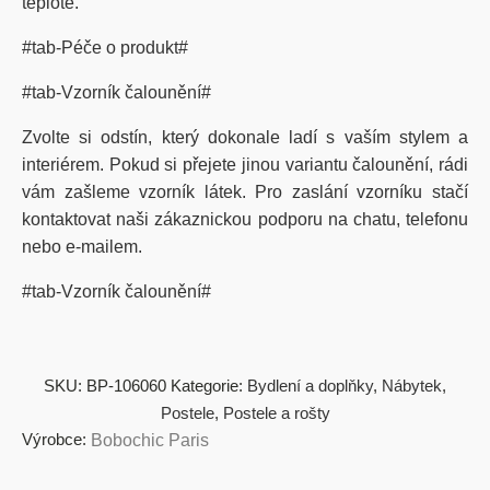
teplotě.
#tab-Péče o produkt#
#tab-Vzorník čalounění#
Zvolte si odstín, který dokonale ladí s vaším stylem a
interiérem. Pokud si přejete jinou variantu čalounění, rádi
vám zašleme vzorník látek. Pro zaslání vzorníku stačí
kontaktovat naši zákaznickou podporu na chatu, telefonu
nebo e-mailem.
#tab-Vzorník čalounění#
SKU:
BP-106060
Kategorie:
Bydlení a doplňky
,
Nábytek
,
Postele
,
Postele a rošty
Výrobce:
Bobochic Paris