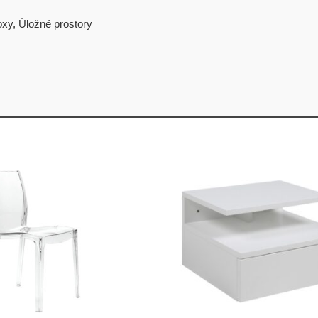
oxy
,
Úložné prostory