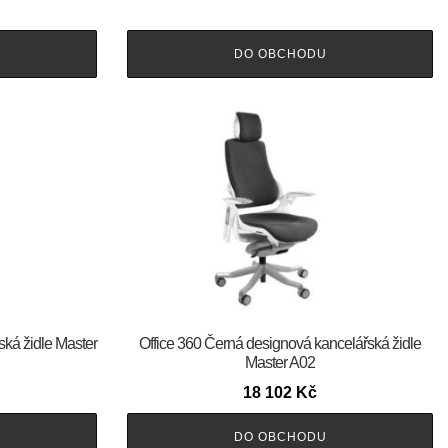
DO OBCHODU
ská židle Master
Office 360 Černá designová kancelářská židle
Master A02
18 102
Kč
DO OBCHODU