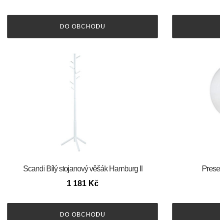
DO OBCHODU
Scandi Bílý stojanový věšák Hamburg II
Prese
1 181
Kč
DO OBCHODU