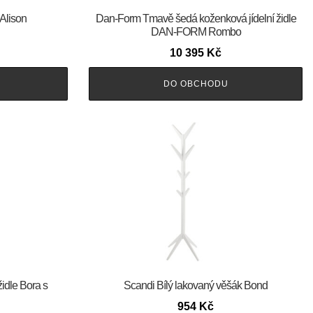
 Alison
​​​​​Dan-Form Tmavě šedá koženková jídelní židle
DAN-FORM Rombo
10 395
Kč
DO OBCHODU
židle Bora s
Scandi Bílý lakovaný věšák Bond
954
Kč