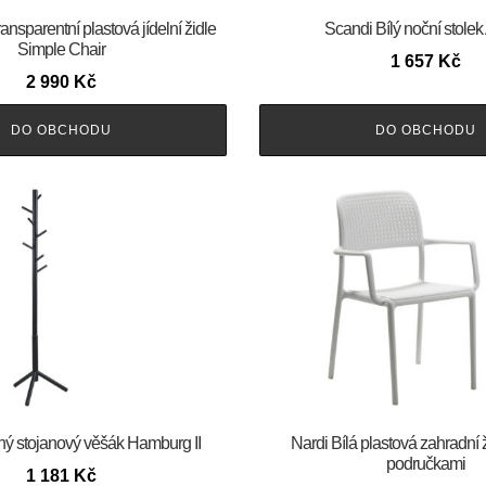
sparentní plastová jídelní židle
Scandi Bílý noční stolek
Simple Chair
1 657
Kč
2 990
Kč
DO OBCHODU
DO OBCHODU
ý stojanový věšák Hamburg II
Nardi Bílá plastová zahradní 
područkami
1 181
Kč