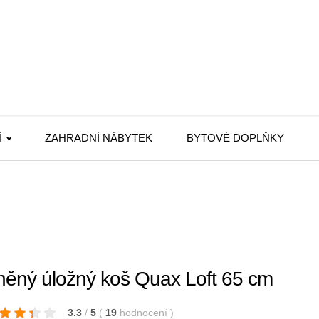
Í
ZAHRADNÍ NÁBYTEK
BYTOVÉ DOPLŇKY
něný úložný koš Quax Loft 65 cm
3.3
/
5
(
19
hodnocení
)