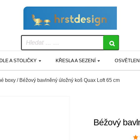
IDLE A STOLIČKY
KŘESLA A SEZENÍ
OSVĚTLEN
né boxy
/ Béžový bavlněný úložný koš Quax Loft 65 cm
Béžový bavl