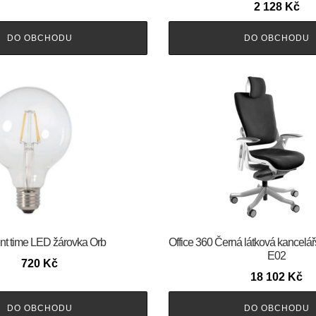
2 128
Kč
DO OBCHODU
DO OBCHODU
nt time LED žárovka Orb
Office 360 Černá látková kancelář
E02
720
Kč
18 102
Kč
DO OBCHODU
DO OBCHODU