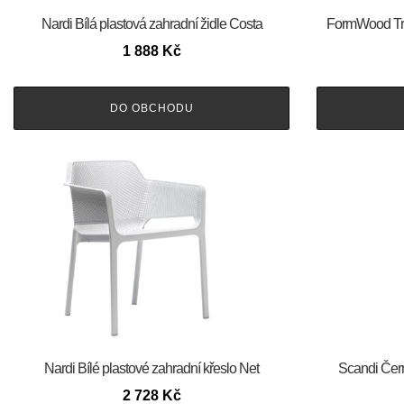
Nardi Bílá plastová zahradní židle Costa
FormWood Tran
1 888
Kč
DO OBCHODU
Nardi Bílé plastové zahradní křeslo Net
Scandi Čern
2 728
Kč