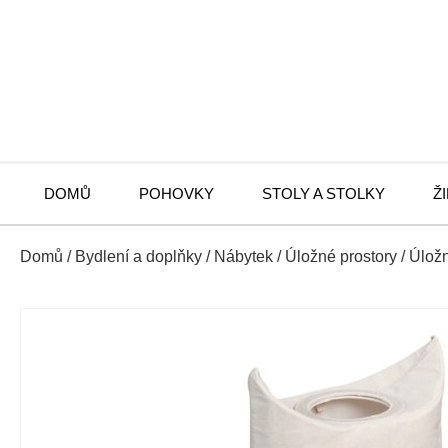
DOMŮ
POHOVKY
STOLY A STOLKY
Ž
Domů
/
Bydlení a doplňky
/
Nábytek
/
Úložné prostory
/
Úlož